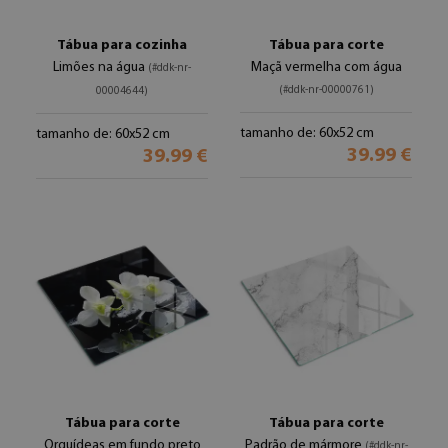
Tábua para cozinha
Tábua para corte
Limões na água
Maçã vermelha com água
(#ddk-nr-
(#ddk-nr-00000761)
00004644)
tamanho de: 60x52 cm
tamanho de: 60x52 cm
39.99 €
39.99 €
Tábua para corte
Tábua para corte
Orquídeas em fundo preto
Padrão de mármore
(#ddk-nr-