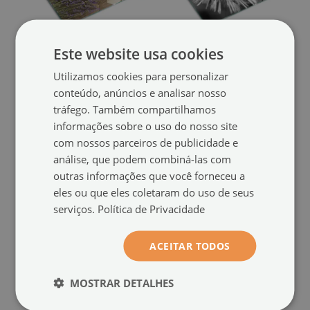
Este website usa cookies
Tábua para corte
Tábua para cozinha
Utilizamos cookies para personalizar
Lavanda em um fundo de
Dente-de-leão em preto e
conteúdo, anúncios e analisar nosso
madeira
branco
(#ddk-nr-00006516)
(#ddk-nr-00006287)
tráfego. Também compartilhamos
informações sobre o uso do nosso site
tamanho de: 60x52 cm
tamanho de: 60x52 cm
com nossos parceiros de publicidade e
39.99 €
39.99 €
análise, que podem combiná-las com
outras informações que você forneceu a
eles ou que eles coletaram do uso de seus
serviços.
Política de Privacidade
ACEITAR TODOS
MOSTRAR DETALHES