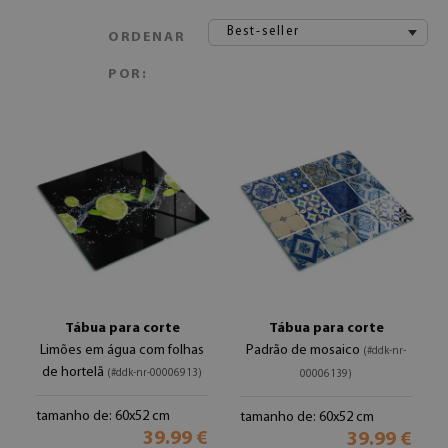
Best-seller
ORDENAR
POR:
Tábua para corte
Tábua para corte
Limões em água com folhas
Padrão de mosaico
(#ddk-nr-
de hortelã
(#ddk-nr-00006913)
00006139)
tamanho de: 60x52 cm
tamanho de: 60x52 cm
39.99 €
39.99 €