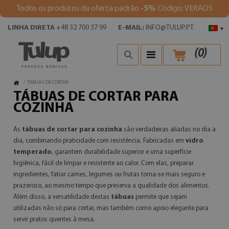
Todos os produtos da oferta padrão
-5%
Código: VERAO5
LINHA DIRETA
+48 32 700 37 99
E-MAIL:
INFO@TULUP.PT
▾
(
0
)
/
TÁBUAS DE CORTAR
TÁBUAS DE CORTAR PARA
COZINHA
As
tábuas de cortar para cozinha
são verdadeiras aliadas no dia a
dia, combinando praticidade com resistência. Fabricadas em
vidro
temperado
, garantem durabilidade superior e uma superfície
higiênica, fácil de limpar e resistente ao calor. Com elas, preparar
ingredientes, fatiar carnes, legumes ou frutas torna-se mais seguro e
prazeroso, ao mesmo tempo que preserva a qualidade dos alimentos.
Além disso, a versatilidade destas
tábuas
permite que sejam
utilizadas não só para cortar, mas também como apoio elegante para
servir pratos quentes à mesa.