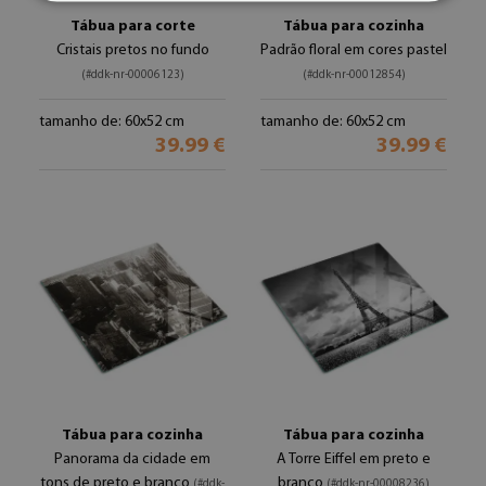
Tábua para corte
Tábua para cozinha
Cristais pretos no fundo
Padrão floral em cores pastel
(#ddk-nr-00006123)
(#ddk-nr-00012854)
tamanho de: 60x52 cm
tamanho de: 60x52 cm
39.99 €
39.99 €
Tábua para cozinha
Tábua para cozinha
Panorama da cidade em
A Torre Eiffel em preto e
tons de preto e branco
branco
(#ddk-
(#ddk-nr-00008236)