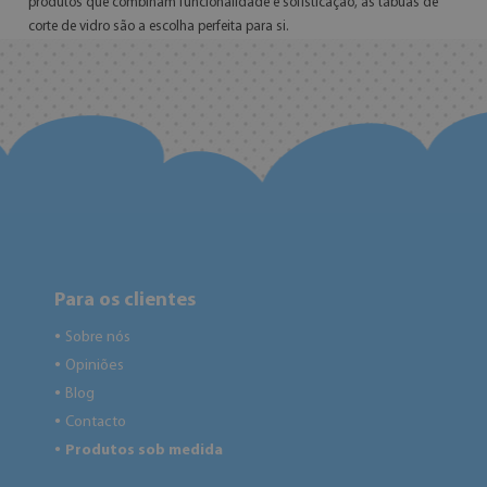
produtos que combinam funcionalidade e sofisticação, as tábuas de
corte de vidro são a escolha perfeita para si.
Para os clientes
Sobre nós
●
Opiniões
●
Blog
●
Contacto
●
Produtos sob medida
●