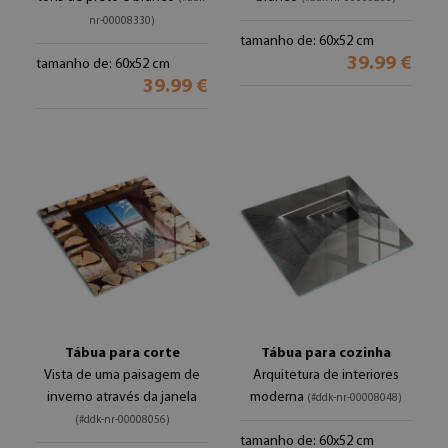
nr-00008330)
tamanho de: 60x52 cm
39.99 €
tamanho de: 60x52 cm
39.99 €
Tábua para corte
Tábua para cozinha
Vista de uma paisagem de
Arquitetura de interiores
inverno através da janela
moderna
(#ddk-nr-00008048)
(#ddk-nr-00008056)
tamanho de: 60x52 cm