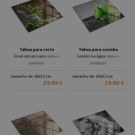
Tábua para corte
Tábua para cozinha
Ervas em um vaso
Limões na água
(#ddk-nr-
(#ddk-nr-
00006960)
00006858)
tamanho de: 60x52 cm
tamanho de: 60x52 cm
39.99 €
39.99 €