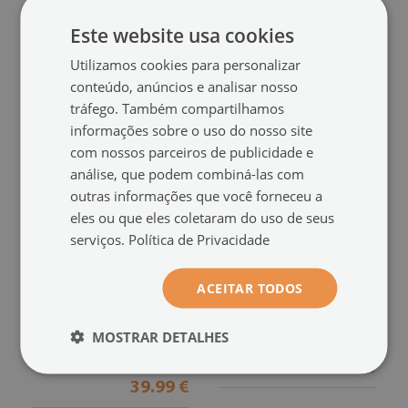
39.99 €
tamanho de: 60x40 cm
39.99 €
Este website usa cookies
Utilizamos cookies para personalizar
conteúdo, anúncios e analisar nosso
tráfego. Também compartilhamos
informações sobre o uso do nosso site
com nossos parceiros de publicidade e
análise, que podem combiná-las com
outras informações que você forneceu a
eles ou que eles coletaram do uso de seus
serviços.
Política de Privacidade
Base de vidro decorativa
Base de vidro para lareira
ACEITAR TODOS
para lareira
retangular
Cor cinza-esverdeado
Cor rosa
(#ppkprntp-ccbf8788)
(#ppkprntp-ccc0c2b4)
MOSTRAR DETALHES
tamanho de: 60x40 cm
39.99 €
tamanho de: 60x40 cm
39.99 €