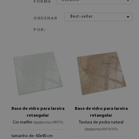
FORMA
Best-seller
ORDENAR
POR:
Base de vidro para lareira
Base de vidro para lareira
retangular
retangular
Cor marfim
Textura de pedra natural
(#ppkprntp-ccf8f7f3)
(#ppkprntp-00019103)
tamanho de: 60x40 cm