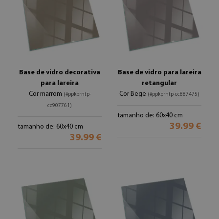
Base de vidro decorativa
Base de vidro para lareira
para lareira
retangular
Cor marrom
Cor Bege
(#ppkprntp-
(#ppkprntp-cc887475)
cc907761)
tamanho de: 60x40 cm
39.99 €
tamanho de: 60x40 cm
39.99 €