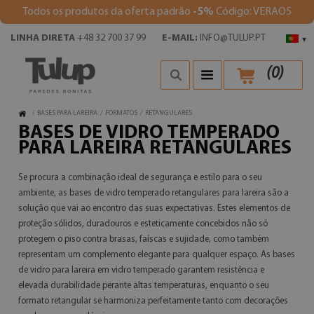
Todos os produtos da oferta padrão
-5%
Código: VERAO5
LINHA DIRETA
+48 32 700 37 99
E-MAIL:
INFO@TULUP.PT
▾
(
0
)
/
BASES PARA LAREIRA
/
FORMATOS
/
RETANGULARES
BASES DE VIDRO TEMPERADO
PARA LAREIRA RETANGULARES
Se procura a combinação ideal de segurança e estilo para o seu
ambiente, as bases de vidro temperado retangulares para lareira são a
solução que vai ao encontro das suas expectativas. Estes elementos de
proteção sólidos, duradouros e esteticamente concebidos não só
protegem o piso contra brasas, faíscas e sujidade, como também
representam um complemento elegante para qualquer espaço. As bases
de vidro para lareira em vidro temperado garantem resistência e
elevada durabilidade perante altas temperaturas, enquanto o seu
formato retangular se harmoniza perfeitamente tanto com decorações