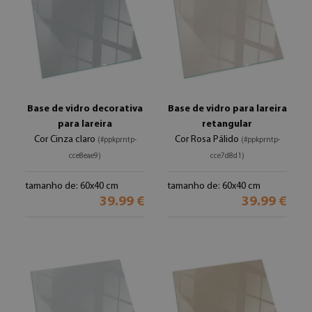
Base de vidro decorativa
Base de vidro para lareira
para lareira
retangular
Cor Cinza claro
Cor Rosa Pálido
(#ppkprntp-
(#ppkprntp-
cce8eae9)
cce7d8d1)
tamanho de: 60x40 cm
tamanho de: 60x40 cm
39.99 €
39.99 €