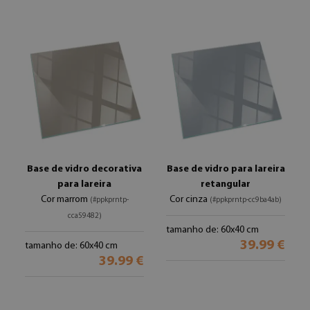
Base de vidro decorativa
Base de vidro para lareira
para lareira
retangular
Cor marrom
Cor cinza
(#ppkprntp-
(#ppkprntp-cc9ba4ab)
cca59482)
tamanho de: 60x40 cm
39.99 €
tamanho de: 60x40 cm
39.99 €