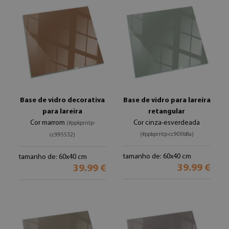
Base de vidro decorativa
Base de vidro para lareira
para lareira
retangular
Cor marrom
Cor cinza-esverdeada
(#ppkprntp-
(#ppkprntp-cc909b8a)
cc995532)
tamanho de: 60x40 cm
tamanho de: 60x40 cm
39.99 €
39.99 €