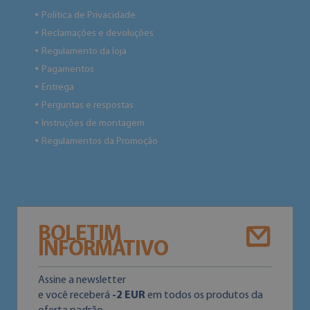
Política de Privacidade
●
Reclamações e devoluções
●
Regulamento da loja
●
Pagamentos
●
Entrega
●
Perguntas e respostas
●
Instruções de montagem
●
Regulamentos da Promoção
●
BOLETIM
INFORMATIVO
Assine a newsletter
e você receberá
-2 EUR
em todos os produtos da