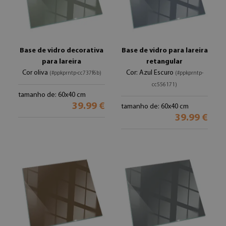
Base de vidro decorativa
Base de vidro para lareira
para lareira
retangular
Cor oliva
Cor: Azul Escuro
(#ppkprntp-cc737f6b)
(#ppkprntp-
cc556171)
tamanho de: 60x40 cm
39.99 €
tamanho de: 60x40 cm
39.99 €