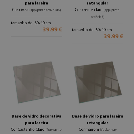
para lareira
retangular
Cor cinza
Cor creme claro
(#ppkprntp-ccd7d5d6)
(#ppkprntp-
ccd5cfc3)
tamanho de: 60x40 cm
39.99 €
tamanho de: 60x40 cm
39.99 €
Base de vidro decorativa
Base de vidro para lareira
para lareira
retangular
Cor Castanho Claro
Cor marrom
(#ppkprntp-
(#ppkprntp-