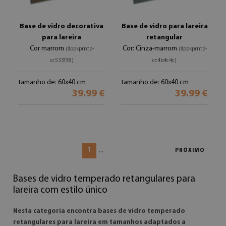
Base de vidro decorativa
Base de vidro para lareira
para lareira
retangular
Cor marrom
Cor: Cinza-marrom
(#ppkprntp-
(#ppkprntp-
cc533f38)
cc4b4c4c)
tamanho de: 60x40 cm
tamanho de: 60x40 cm
39.99 €
39.99 €
1
...
PRÓXIMO
Bases de vidro temperado retangulares para
lareira com estilo único
Nesta categoria encontra bases de vidro temperado
retangulares para lareira em tamanhos adaptados a