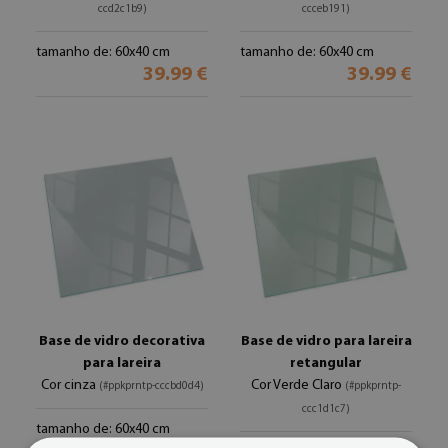
ccd2c1b9)
ccceb191)
tamanho de: 60x40 cm
tamanho de: 60x40 cm
39.99 €
39.99 €
Base de vidro decorativa
Base de vidro para lareira
para lareira
retangular
Cor cinza
Cor Verde Claro
(#ppkprntp-cccbd0d4)
(#ppkprntp-
ccc1d1c7)
tamanho de: 60x40 cm