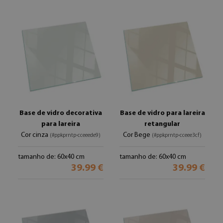
Base de vidro decorativa
Base de vidro para lareira
para lareira
retangular
Cor cinza
Cor Bege
(#ppkprntp-cceeede9)
(#ppkprntp-cceee3cf)
tamanho de: 60x40 cm
tamanho de: 60x40 cm
39.99 €
39.99 €