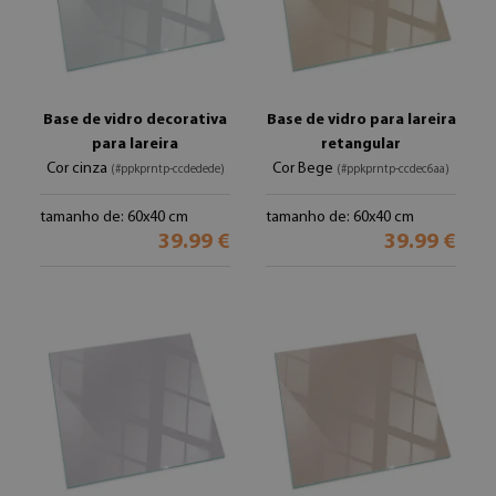
Base de vidro decorativa
Base de vidro para lareira
para lareira
retangular
Cor cinza
Cor Bege
(#ppkprntp-ccdedede)
(#ppkprntp-ccdec6aa)
tamanho de: 60x40 cm
tamanho de: 60x40 cm
39.99 €
39.99 €