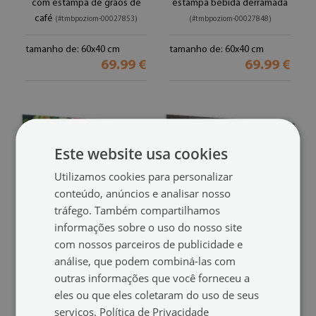
com estampa de grãos de
estampa bebida derramada
café
(#tmbpoziom-00027853)
(#tmbpoziom-00027848)
tamanho de: 60x40 cm
tamanho de: 60x40 cm
69.99 €
69.99 €
Este website usa cookies
Utilizamos cookies para personalizar
conteúdo, anúncios e analisar nosso
tráfego. Também compartilhamos
informações sobre o uso do nosso site
com nossos parceiros de publicidade e
Quadro magnético de
Quadro magnético de
análise, que podem combiná-las com
apagar a seco
apagar a seco
outras informações que você forneceu a
estampa de vegetais na
xícara de café
(#tmbpoziom-
eles ou que eles coletaram do uso de seus
mesa
(#tmbpoziom-00027839)
00027763)
serviços.
Política de Privacidade