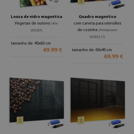
Lousa de vidro magnética
Quadro magnético
Vegetais de outono
com caneta para utensílios
(#tm-
de cozinha
(#tmbpoziom-
260269)
00260213)
tamanho de: 40x60 cm
49.99 €
tamanho de: 60x40 cm
69.99 €