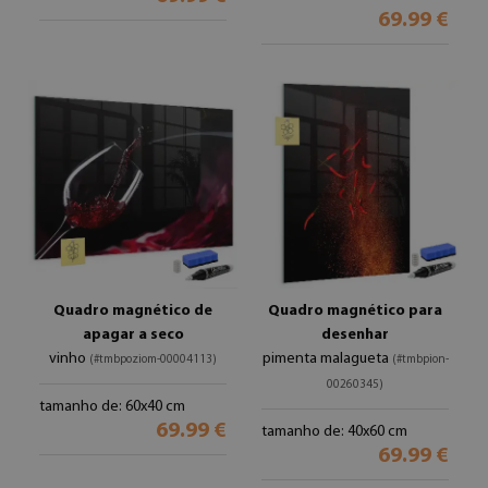
69.99 €
Quadro magnético de
Quadro magnético para
apagar a seco
desenhar
vinho
pimenta malagueta
(#tmbpoziom-00004113)
(#tmbpion-
00260345)
tamanho de: 60x40 cm
69.99 €
tamanho de: 40x60 cm
69.99 €