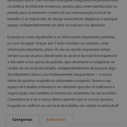
decoração única. Com formato retangular, integrando-se perfeitamente
na estética de interiores modernos, prontos para serem pendurados na
parede, para se tornarem o centro da sua comunicação no local de
trabalho. E as impressões de design acrescentam elegância a qualquer
espaço, independentemente do setor ou natureza da atividade.
Esqueça as notas espalhadas e as informações importantes perdidas
no caos do papel. Graças aos 5 ímãs incluídos no conjunto, cada
informação importante, plano do dia ou reunião importante estará
sempre ao seu alcance, literalmente ao alcance da mão! Encorajamo-lo
a descobrir a rica gama de padrões, que certamente se adaptarão ao
caráter do seu local de trabalho. Independentemente de procurar algo
discretamente clássico ou modernamente vanguardista — a nossa
oferta de quadros magnéticos certamente o inspirará. Anime o seu
espaço de trabalho e introduza um elemento que não só melhorará a
organização, mas também se tornará um ornamento do seu escritório.
Convidamo-lo a ver a nossa oferta e permita que os nossos quadros
magnéticos confiram ao seu local de trabalho um caráter inconfundível!
Categorias
Ambientes