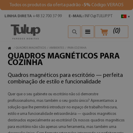
Todos os produtos da oferta padrão
-5%
Código: VERAO5
LINHA DIRETA
+48 32 700 37 99
E-MAIL:
INFO@TULUP.PT
▾
(
0
)
/
QUADROS MAGNÉTICOS
/
AMBIENTES
/
PARA COZINHA
QUADROS MAGNÉTICOS PARA
COZINHA
Quadros magnéticos para escritório — perfeita
combinação de estilo e funcionalidade
Quer que o seu gabinete ou escritório não só demonstre
profissionalismo, mas também o seu gosto único? Apresentamos a
solução que lhe permitirá introduzir no espaço de trabalho frescura,
estilo e uma funcionalidade extraordinária — quadros magnéticos
destinados especialmente ao escritório! Os nossos quadros magnéticos
para escritório não são apenas uma ferramenta, mas também uma