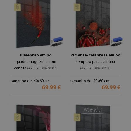
Pimentão em pó
Pimenta-calabresa em pó
quadro magnético com
tempero para culinária
caneta
(#tmbpion-00260301)
(#tmbpion-00260289)
tamanho de: 40x60 cm
tamanho de: 40x60 cm
69.99 €
69.99 €