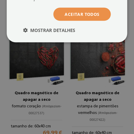
tamanho de: 60x40 cm
tamanho de: 60x40 cm
69.99 €
69.99 €
ACEITAR TODOS
MOSTRAR DETALHES
Quadro magnético de
Quadro magnético de
apagar a seco
apagar a seco
formato coração
estampa de pimentões
(#tmbpoziom-
vermelhos
(#tmbpoziom-
00027537)
00027422)
tamanho de: 60x40 cm
69.99 €
tamanho de: 60x40 cm