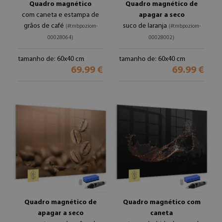
Quadro magnético
Quadro magnético de
com caneta e estampa de
apagar a seco
grãos de café
suco de laranja
(#tmbpoziom-
(#tmbpoziom-
00028064)
00028002)
tamanho de: 60x40 cm
tamanho de: 60x40 cm
69.99 €
69.99 €
Quadro magnético de
Quadro magnético com
apagar a seco
caneta