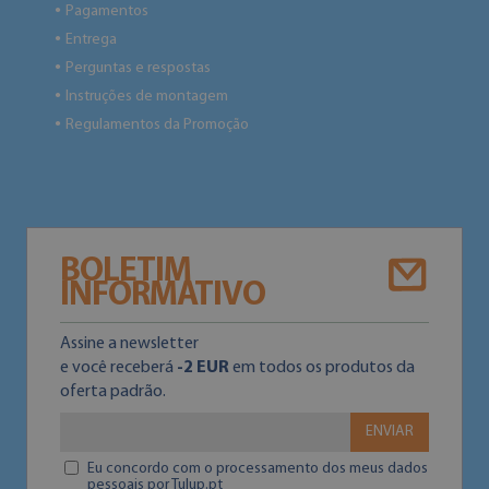
Pagamentos
●
Entrega
●
Perguntas e respostas
●
Instruções de montagem
●
Regulamentos da Promoção
●
BOLETIM
INFORMATIVO
Assine a newsletter
e você receberá
-2 EUR
em todos os produtos da
oferta padrão.
ENVIAR
Eu concordo com o processamento dos meus dados
pessoais por Tulup.pt