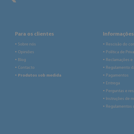
Para os clientes
Informações
Sobre nós
Rescisão do co
●
●
Opiniões
Política de Pri
●
●
Blog
Reclamações e
●
●
Contacto
Regulamento da
●
●
Produtos sob medida
Pagamentos
●
●
Entrega
●
Perguntas e re
●
Instruções de
●
Regulamentos 
●