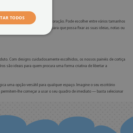
ITAR TODOS
rentes ambientes e estilos de decoração. Pode escolher entre vários tamanhos
to de alfinetes coloridos, para que possa fixar as suas ideias, notas ou
oduto. Com designs cuidadosamente escolhidos, os nossos painéis de cortiça
s são ideais para quem procura uma forma criativa de libertar a
ica uma opção versátil para qualquer espaço. Imagine o seu escritório
os permitem-lhe começar a usar o seu quadro de imediato — basta selecionar