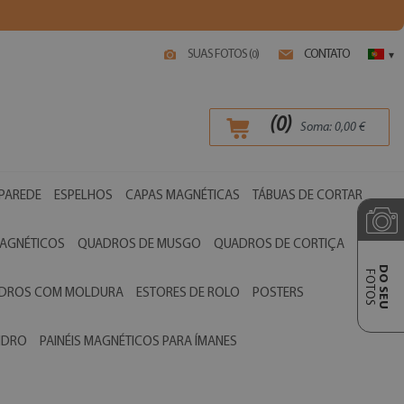
SUAS FOTOS (
)
CONTATO
0
▾
(
0
)
Soma:
0,00
€
 PAREDE
ESPELHOS
CAPAS MAGNÉTICAS
TÁBUAS DE CORTAR
AGNÉTICOS
QUADROS DE MUSGO
QUADROS DE CORTIÇA
DO SEU
FOTOS
ADROS COM MOLDURA
ESTORES DE ROLO
POSTERS
VIDRO
PAINÉIS MAGNÉTICOS PARA ÍMANES