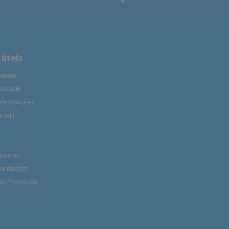
 úteis
ntrato
vacidade
 devoluções
 loja
spostas
 montagem
da Promoção