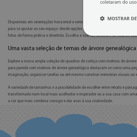
coletaram do uso
MOSTRAR DE
Disponíveis em orientações horizontal e vertical, estes quadros de cortiça 
para se ajustar ao seu espaço: desde opções mais compactas como 60x40 cm
fotos de forma prática e divertida. Escolha a sua cor favorita e dê vida às s
Uma vasta seleção de temas de árvore genealógica
Explore a nossa ampla coleção de quadros de cortiça com motivos de árvore
para parede com motivos de árvore genealógica destacam-se como uma peça d
imaginação, organizar tarefas ou até mesmo construir memórias visuais ao e
A variedade de tamanhos e a possibilidade de escolher entre retrato e pais
transformado num local mais acolhedor e inspirador ou a sua casa com uma p
a cor que mais combina consigo e dar asas à sua criatividade.