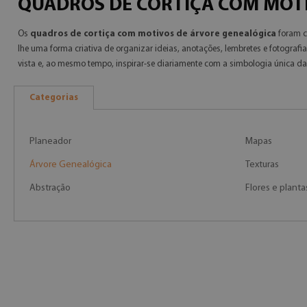
QUADROS DE CORTIÇA COM MOT
Os
quadros de cortiça com motivos de árvore genealógica
foram c
lhe uma forma criativa de organizar ideias, anotações, lembretes e fotogra
vista e, ao mesmo tempo, inspirar-se diariamente com a simbologia única d
Categorias
Planeador
Mapas
Árvore Genealógica
Texturas
Abstração
Flores e planta