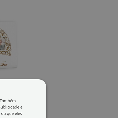
a
o. Também
oziom-112618141)
ublicidade e
49.99 €
 ou que eles