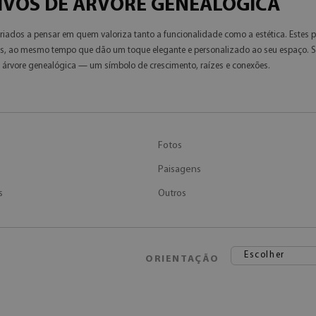
IVOS DE ÁRVORE GENEALÓGICA
riados a pensar em quem valoriza tanto a funcionalidade como a estética. Estes 
fias, ao mesmo tempo que dão um toque elegante e personalizado ao seu espaço. S
a árvore genealógica — um símbolo de crescimento, raízes e conexões.
Fotos
Paisagens
s
Outros
Escolher
ORIENTAÇÃO