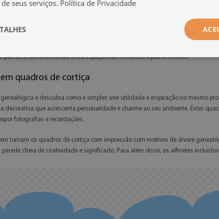
 de seus serviços.
Política de Privacidade
TALHES
ACE
com impressão com motivos de árvore genealógica adaptam-se perfeitamente a dife
 até formatos amplos como 140x100 cm. Cada quadro é acompanhado por um conjun
uas paredes, transformando o seu espaço num verdadeiro painel criativo.
 em quadros de cortiça
 genealógica e descubra como é simples unir utilidade e inspiração no mesmo pr
ecorativa que acrescenta personalidade e charme ao seu ambiente. Estes quadro
xpor fotografias e recordações.
agem tornam os quadros de cortiça com impressão com motivos de árvore genealóg
arede cheia de criatividade e significado. Para além disso, os alfinetes incluíd