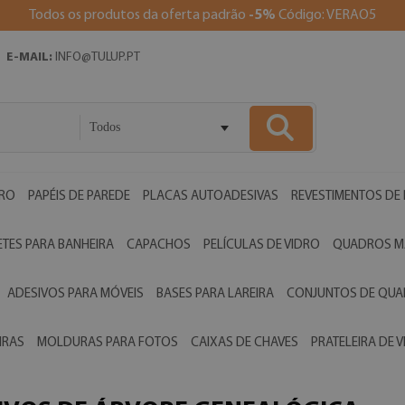
Todos os produtos da oferta padrão
-5%
Código: VERAO5
E-MAIL:
INFO@TULUP.PT
Todos
DRO
PAPÉIS DE PAREDE
PLACAS AUTOADESIVAS
REVESTIMENTOS DE
ETES PARA BANHEIRA
CAPACHOS
PELÍCULAS DE VIDRO
QUADROS M
ADESIVOS PARA MÓVEIS
BASES PARA LAREIRA
CONJUNTOS DE QU
IRAS
MOLDURAS PARA FOTOS
CAIXAS DE CHAVES
PRATELEIRA DE 