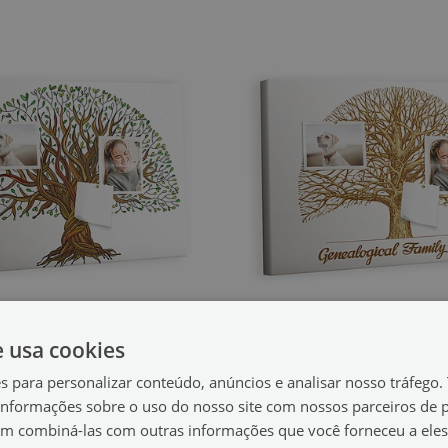
e usa cookies
Painel em cortiça
Quadro em cortiç
 árvores
Velha árvore genealógica
es para personalizar conteúdo, anúncios e analisar nosso tráfeg
(#tkork-poziom-222742484)
(#tkork-p
nformações sobre o uso do nosso site com nossos parceiros de p
49.99 €
60x40 cm
tamanho de: 60x40 cm
em combiná-las com outras informações que você forneceu a eles