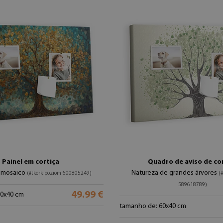
Painel em cortiça
Quadro de aviso de co
 mosaico
Natureza de grandes árvores
(#tkork-poziom-600805249)
(
589618789)
49.99 €
60x40 cm
tamanho de: 60x40 cm