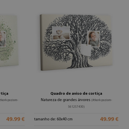
rtiça
Quadro de aviso de cortiça
Natureza de grandes árvores
#tkork-poziom-
(#tkork-poziom-
561257430)
49.99 €
49.99 €
tamanho de: 60x40 cm