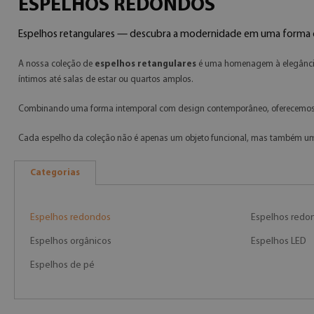
ESPELHOS REDONDOS
Espelhos retangulares — descubra a modernidade em uma forma c
A nossa coleção de
espelhos retangulares
é uma homenagem à elegância 
íntimos até salas de estar ou quartos amplos.
Combinando uma forma intemporal com design contemporâneo, oferecemos u
Cada espelho da coleção não é apenas um objeto funcional, mas também uma 
Categorias
Espelhos redondos
Espelhos redo
Espelhos orgânicos
Espelhos LED
Espelhos de pé