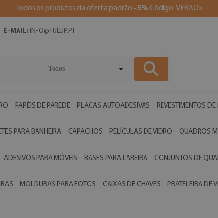
Todos os produtos da oferta padrão
-5%
Código: VERAO5
E-MAIL:
INFO@TULUP.PT
Todos
DRO
PAPÉIS DE PAREDE
PLACAS AUTOADESIVAS
REVESTIMENTOS DE
ETES PARA BANHEIRA
CAPACHOS
PELÍCULAS DE VIDRO
QUADROS M
ADESIVOS PARA MÓVEIS
BASES PARA LAREIRA
CONJUNTOS DE QU
IRAS
MOLDURAS PARA FOTOS
CAIXAS DE CHAVES
PRATELEIRA DE 