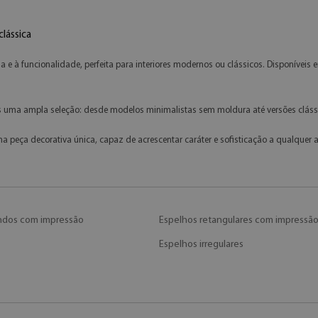
lássica
e à funcionalidade, perfeita para interiores modernos ou clássicos. Disponívei
ma ampla seleção: desde modelos minimalistas sem moldura até versões clássi
peça decorativa única, capaz de acrescentar caráter e sofisticação a qualquer 
ndos com impressão
Espelhos retangulares com impressã
Espelhos irregulares