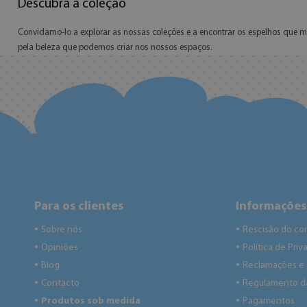
Descubra a coleção
Convidamo-lo a explorar as nossas coleções e a encontrar os espelhos que 
pela beleza que podemos criar nos nossos espaços.
Para os clientes
Informações
Sobre nós
Rescisão do co
●
●
Opiniões
Política de Pri
●
●
Blog
Reclamações e
●
●
Contacto
Regulamento da
●
●
Produtos sob medida
Pagamentos
●
●