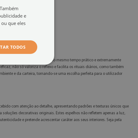
o. Também
ublicidade e
 ou que eles
ITAR TODOS
zer ao seu espaço um elemento ao mesmo tempo prático e extremamente
icaz, não só valoriza o reflexo e facilita os rituais diários, como também
ente e da carteira, tornando-se uma escolha perfeita para o utilizador
ncebido com atenção ao detalhe, apresentando padrões e texturas únicos que
soluções decorativas originais. Estes espelhos não refletem apenas a luz,
enticidade e pretende acrescentar caráter aos seus interiores. Seja pela