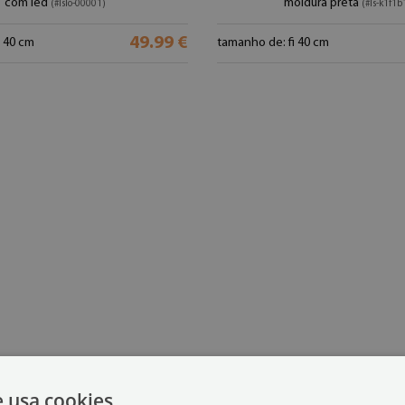
com led
moldura preta
(#lslo-00001)
(#ls-k1f1b
49.99 €
i 40 cm
tamanho de: fi 40 cm
e usa cookies