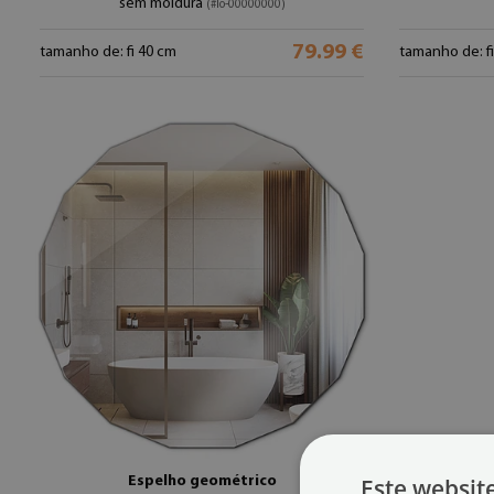
sem moldura
(#lo-00000000)
79.99 €
tamanho de: fi 40 cm
tamanho de: f
Espelho geométrico
Este websit