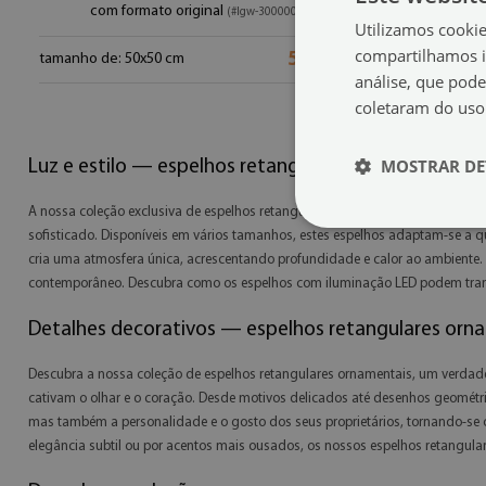
com formato original
(#lgw-3000000)
Utilizamos cooki
compartilhamos i
54.99 €
tamanho de: 50x50 cm
análise, que pod
coletaram do uso
MOSTRAR DE
Luz e estilo — espelhos retangulares com iluminaçã
A nossa coleção exclusiva de espelhos retangulares com iluminação LED c
sofisticado. Disponíveis em vários tamanhos, estes espelhos adaptam-se a qua
cria uma atmosfera única, acrescentando profundidade e calor ao ambiente. 
contemporâneo. Descubra como os espelhos com iluminação LED podem trans
Detalhes decorativos — espelhos retangulares orn
Descubra a nossa coleção de espelhos retangulares ornamentais, um verdadei
cativam o olhar e o coração. Desde motivos delicados até desenhos geométri
mas também a personalidade e o gosto dos seus proprietários, tornando-se o p
elegância subtil ou por acentos mais ousados, os nossos espelhos retangula