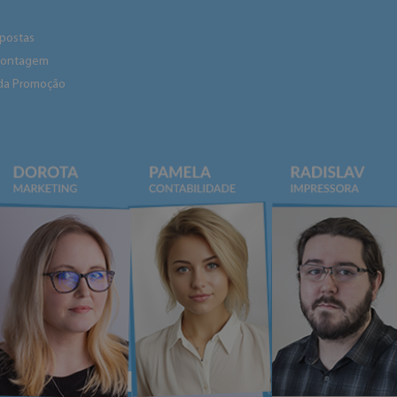
spostas
 montagem
da Promoção