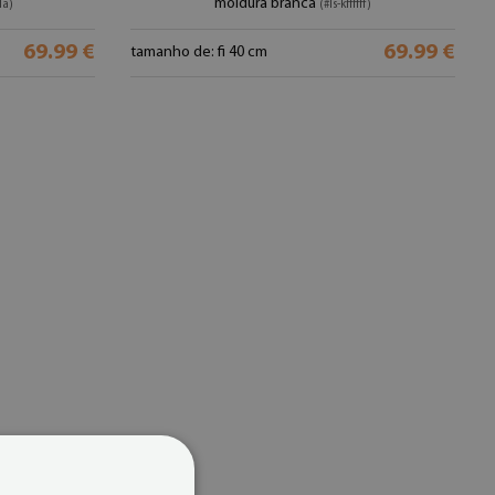
moldura branca
1a)
(#ls-kffffff)
69.99 €
69.99 €
tamanho de: fi 40 cm