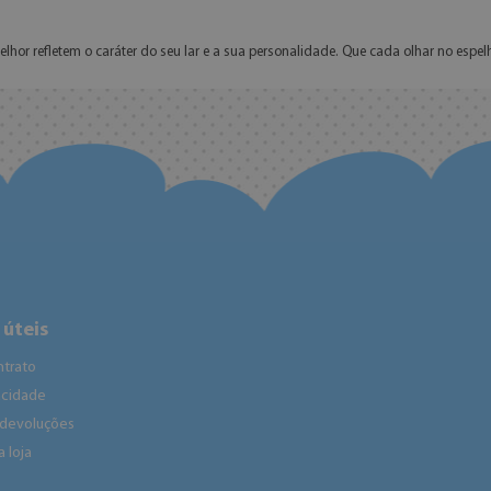
melhor refletem o caráter do seu lar e a sua personalidade. Que cada olhar no 
 úteis
ntrato
vacidade
 devoluções
 loja