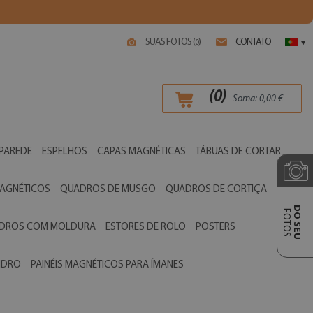
SUAS FOTOS (
)
CONTATO
0
▾
(
0
)
Soma:
0,00
€
 PAREDE
ESPELHOS
CAPAS MAGNÉTICAS
TÁBUAS DE CORTAR
AGNÉTICOS
QUADROS DE MUSGO
QUADROS DE CORTIÇA
DO SEU
FOTOS
ADROS COM MOLDURA
ESTORES DE ROLO
POSTERS
VIDRO
PAINÉIS MAGNÉTICOS PARA ÍMANES