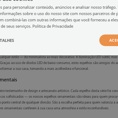
es para personalizar conteúdo, anúncios e analisar nosso tráfeg
nformações sobre o uso do nosso site com nossos parceiros de p
em combiná-las com outras informações que você forneceu a eles
 de seus serviços.
Política de Privacidade
TALHES
ACE
o LED
ombina tecnologia moderna com um design elegante, criada para quem deseja tra
lquer estilo — do minimalista ao mais decorativo. A iluminação LED subtil, mas ef
Graças ao uso de díodos LED de baixo consumo, estes espelhos são amigos do ambi
formar a sua casa, tornando-a mais acolhedora e funcional.
amentais
ro testemunho de design e artesanato artístico. Cada espelho desta série foi co
cos sofisticados — os nossos espelhos ornamentais são ideais para quem procura 
onto central de qualquer divisão. São a escolha perfeita para quem valoriza a aut
res ornamentais conferem à sua casa uma atmosfera e estilo inconfundíveis.