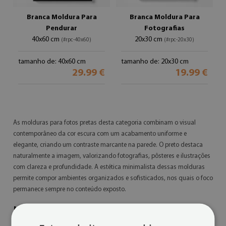
Branca Moldura Para
Branca Moldura Para
Pendurar
Fotografias
40x60 cm
20x30 cm
(#rpc-40x60)
(#rpc-20x30)
tamanho de: 40x60 cm
tamanho de: 20x30 cm
29.99 €
19.99 €
As molduras para fotos pretas desta categoria combinam o visual
contemporâneo da cor escura com um acabamento uniforme e
elegante, criando um contraste marcante na parede. O preto destaca
naturalmente a imagem, valorizando fotografias, pôsteres e ilustrações
com clareza e profundidade. A estética minimalista dessas molduras
permite compor ambientes organizados e sofisticados, nos quais o foco
permanece sempre no conteúdo exposto.
Molduras para fotos pretas elegantes para
destacar imagens