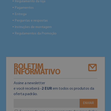
Regulamento da loja
●
Pagamentos
●
Entrega
●
Perguntas e respostas
●
Instruções de montagem
●
Regulamentos da Promoção
●
BOLETIM
INFORMATIVO
Assine a newsletter
e você receberá
-2 EUR
em todos os produtos da
oferta padrão.
ENVIAR