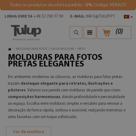
Todos os produtos da oferta padrão
-5%
Código: VERAO5
LINHA DIRETA
+48 32 700 37 99
E-MAIL:
INFO@TULUP.PT
▾
(
0
)
/
MOLDURAS PARA FOTOS
/
COR DA MOLDURA
/
PRETO
MOLDURAS PARA FOTOS
PRETAS ELEGANTES
Em ambientes modernos ou clássicos, as molduras para fotos pretas
trazem
destaque elegante para retratos, ilustrações e
pôsteres
. Valorize sua parede com molduras de parede que criam
composições harmoniosas
, dando profundidade e personalidade
ao espaço. Escolha entre molduras simples e versáteis para renovar a
decoração de forma rápida, estilosa e acessível, realçando memórias e
artes favoritas com um toque sofisticado.
Cor da moldura