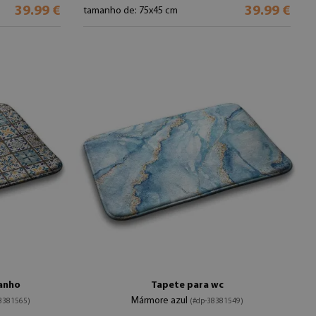
39.99 €
39.99 €
tamanho de: 75x45 cm
banho
Tapete para wc
Mármore azul
8381565)
(#dp-38381549)