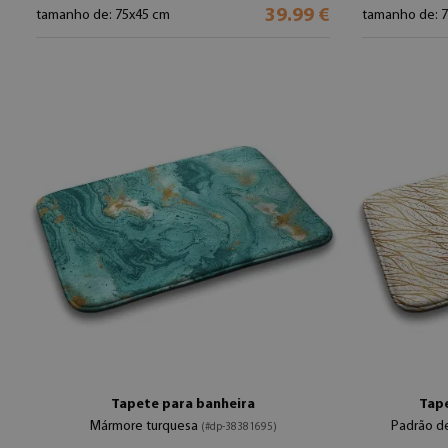
39.99 €
tamanho de: 75x45 cm
tamanho de: 
Tapete para banheira
Tape
Mármore turquesa
Padrão d
(#dp-38381695)