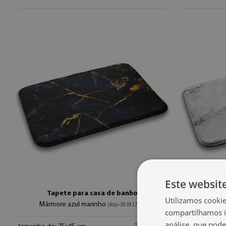
Este websit
Tapete para casa de banho
Utilizamos cooki
Mármore azul marinho
Már
(#dp-38381736)
compartilhamos i
análise, que pod