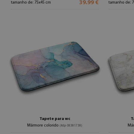
39.99 €
tamanho de: 75x45 cm
tamanho de: 
Tapete para wc
T
Mármore colorido
Már
(#dp-38381738)