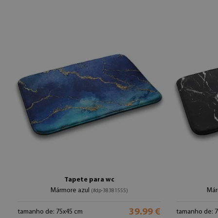
Tapete para wc
Mármore azul
Már
(#dp-38381555)
39.99 €
tamanho de: 75x45 cm
tamanho de: 