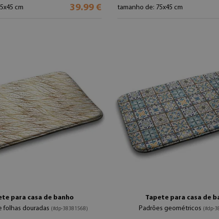
39.99 €
75x45 cm
tamanho de: 75x45 cm
te para casa de banho
Tapete para casa de 
e folhas douradas
Padrões geométricos
(#dp-38381568)
(#dp-3