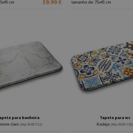
39.99 €
75x45 cm
tamanho de: 75x45 cm
apete para banheira
Tapete para wc
more claro
Azulejo
(#dp-38381722)
(#dp-38381720