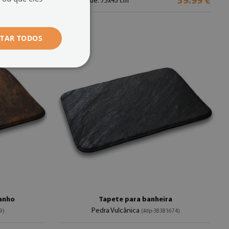
39.99 €
39.99 €
tamanho de: 75x45 cm
ITAR TODOS
banho
Tapete para banheira
Pedra Vulcânica
9)
(#dp-38381674)