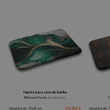
Tapete para casa de banho
Mármore Verde
(#dp-38381652)
39.99 €
tamanho de: 75x45 cm
tamanho de: 