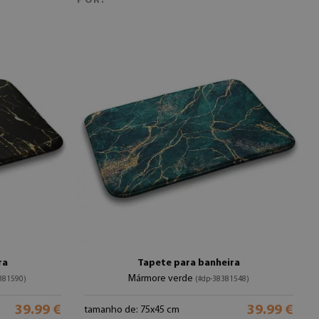
POR:
ra
Tapete para banheira
Mármore verde
381590)
(#dp-38381548)
39.99 €
39.99 €
tamanho de: 75x45 cm