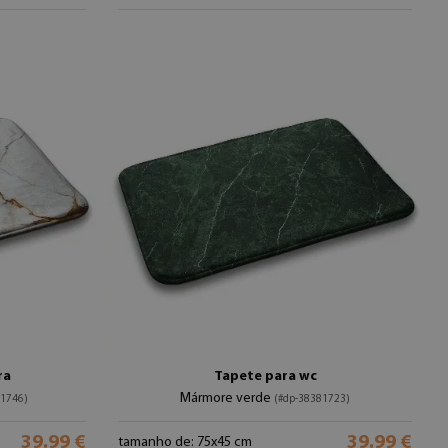
ra
Tapete para wc
Mármore verde
81746)
(#dp-38381723)
39.99 €
39.99 €
tamanho de: 75x45 cm