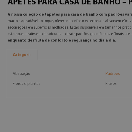
APETES PARA CASA DE BANHO – 
A nossa coleção de tapetes para casa de banho com padrões vari
macio e agradável ao toque, oferecem conforto excecional e absorvem eficaz
escorregões em superfícies molhadas. Estão disponíveis em tamanhos práti
estampas atrativas e duradouras – desde padrões geométricos e florais até 
enquanto desfruta de conforto e segurança no dia a dia.
Categorii
Abstração
Padrões
Flores e plantas
Frases