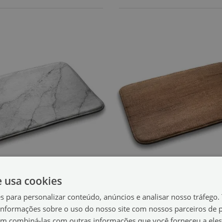
e usa cookies
Tapete para wc
Tapete para casa de 
es para personalizar conteúdo, anúncios e analisar nosso tráfeg
more branco
Placa de madeira
(#dp-38381534)
(#dp-383
nformações sobre o uso do nosso site com nossos parceiros de p
em combiná-las com outras informações que você forneceu a eles