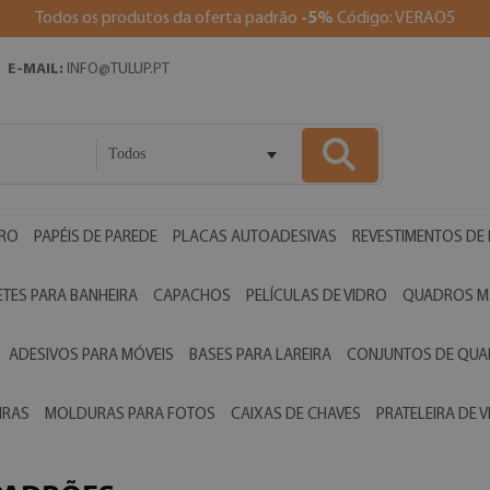
Todos os produtos da oferta padrão
-5%
Código: VERAO5
E-MAIL:
INFO@TULUP.PT
Todos
DRO
PAPÉIS DE PAREDE
PLACAS AUTOADESIVAS
REVESTIMENTOS DE
ETES PARA BANHEIRA
CAPACHOS
PELÍCULAS DE VIDRO
QUADROS M
ADESIVOS PARA MÓVEIS
BASES PARA LAREIRA
CONJUNTOS DE QU
IRAS
MOLDURAS PARA FOTOS
CAIXAS DE CHAVES
PRATELEIRA DE 