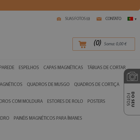
SUAS FOTOS (
)
CONTATO
0
▾
(
0
)
Soma:
0,00
€
 PAREDE
ESPELHOS
CAPAS MAGNÉTICAS
TÁBUAS DE CORTAR
AGNÉTICOS
QUADROS DE MUSGO
QUADROS DE CORTIÇA
DO SEU
FOTOS
ADROS COM MOLDURA
ESTORES DE ROLO
POSTERS
VIDRO
PAINÉIS MAGNÉTICOS PARA ÍMANES