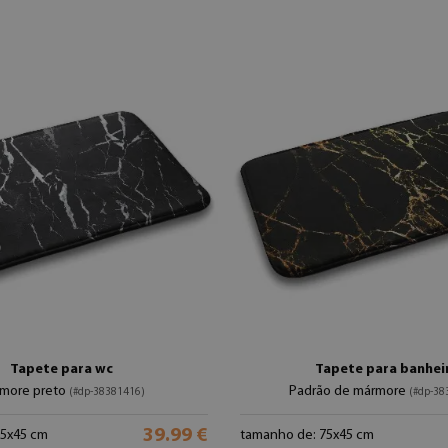
Tapete para wc
Tapete para banhei
more preto
Padrão de mármore
(#dp-38381416)
(#dp-38
39.99 €
75x45 cm
tamanho de: 75x45 cm