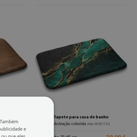
banho
Tapete para casa de banho
o. Também
Abstração colorida
81529)
(#dp-38381733)
ublicidade e
 ou que eles