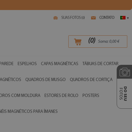
SUAS FOTOS (
)
CONTATO
0
▾
(
0
)
Soma:
0,00
€
 PAREDE
ESPELHOS
CAPAS MAGNÉTICAS
TÁBUAS DE CORTAR
AGNÉTICOS
QUADROS DE MUSGO
QUADROS DE CORTIÇA
DO SEU
FOTOS
ADROS COM MOLDURA
ESTORES DE ROLO
POSTERS
NÉIS MAGNÉTICOS PARA ÍMANES