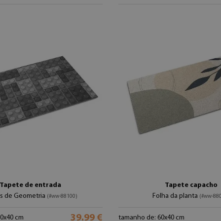
Tapete de entrada
Tapete capacho
s de Geometria
Folha da planta
(#ww-88100)
(#ww-88
39.99 €
60x40 cm
tamanho de: 60x40 cm