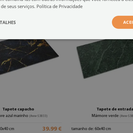
 de seus serviços.
Política de Privacidade
TALHES
ACE
Tapete capacho
Tapete de entrad
re azul marinho
Mármore verde
(#ww-53833)
(#ww-53
39.99 €
60x40 cm
tamanho de: 60x40 cm