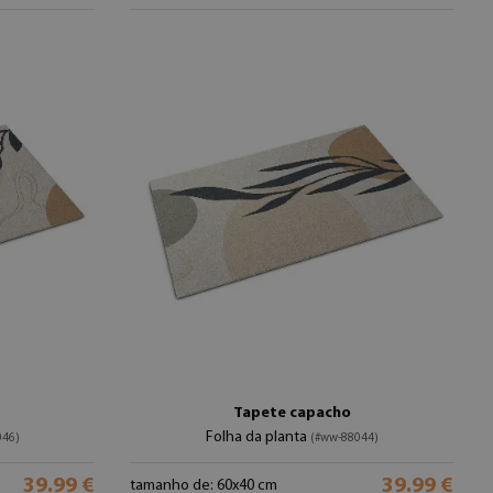
Tapete capacho
Folha da planta
046)
(#ww-88044)
39.99 €
39.99 €
tamanho de: 60x40 cm