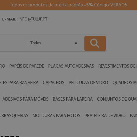
Todos os produtos da oferta padrão
-5%
Código: VERAO5
E-MAIL:
INFO@TULUP.PT
Todos
DRO
PAPÉIS DE PAREDE
PLACAS AUTOADESIVAS
REVESTIMENTOS DE
ETES PARA BANHEIRA
CAPACHOS
PELÍCULAS DE VIDRO
QUADROS M
ADESIVOS PARA MÓVEIS
BASES PARA LAREIRA
CONJUNTOS DE QU
HURRASQUEIRAS
MOLDURAS PARA FOTOS
PRATELEIRA DE VIDRO
PAI