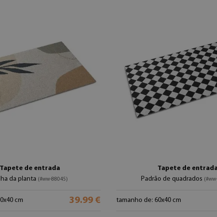
Tapete de entrada
Tapete de entrad
lha da planta
Padrão de quadrados
(#ww-88045)
(#ww
39.99 €
60x40 cm
tamanho de: 60x40 cm