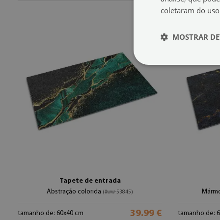
coletaram do uso
MOSTRAR DE
Tapete de entrada
Abstração colorida
Mármo
(#ww-53845)
39.99 €
tamanho de: 60x40 cm
tamanho de: 