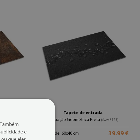
a
Tapete de entrada
Abstração Geométrica Preta
)
(#ww-6123)
o. Também
ublicidade e
39.99 €
39.99 €
tamanho de: 60x40 cm
 ou que eles