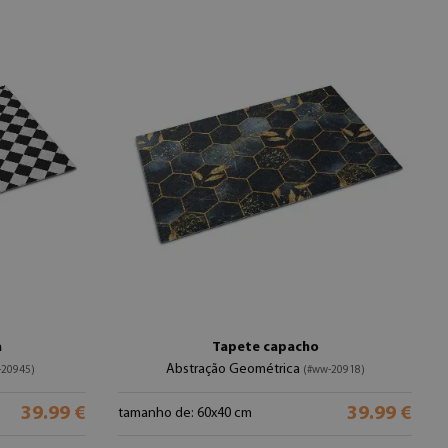
a
Tapete capacho
Abstração Geométrica
-20945)
(#ww-20918)
39.99 €
39.99 €
tamanho de: 60x40 cm