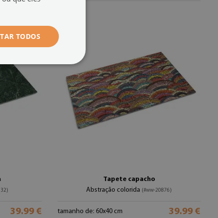
ITAR TODOS
a
Tapete capacho
Abstração colorida
832)
(#ww-20876)
39.99 €
39.99 €
tamanho de: 60x40 cm