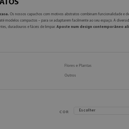
RATOS
casa.
Os nossos capachos com motivos abstratos combinam funcionalidade e desi
até modelos compactos – para se adaptarem facilmente ao seu espaço. A diversida
tes, duradouros e fáceis de limpar.
Aposte num design contemporâneo alia
Flores e Plantas
Outros
Escolher
COR