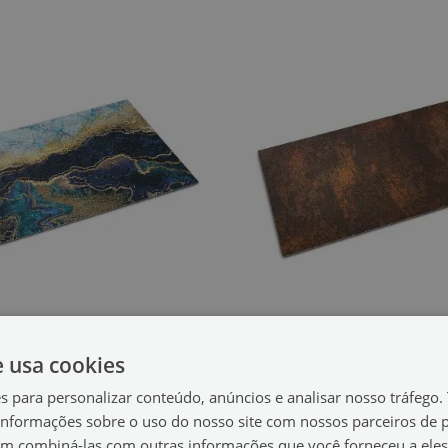
e usa cookies
Tapete de entrada
Tapete de entrad
ármore Azul
Abstração
(#ww-77523)
(#ww-77496
es para personalizar conteúdo, anúncios e analisar nosso tráfeg
nformações sobre o uso do nosso site com nossos parceiros de p
39.99 €
60x40 cm
tamanho de: 60x40 cm
em combiná-las com outras informações que você forneceu a eles