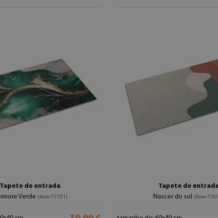
Tapete de entrada
Tapete de entrad
rmore Verde
Nascer do sol
(#ww-77701)
(#ww-776