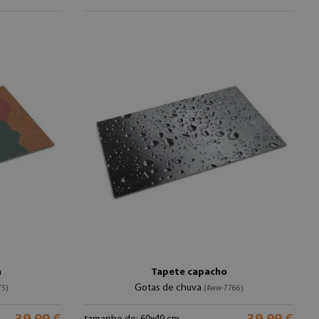
a
Tapete capacho
Gotas de chuva
75)
(#ww-7766)