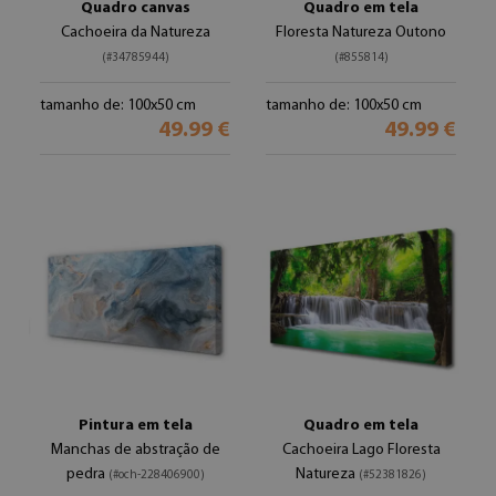
Quadro canvas
Quadro em tela
Cachoeira da Natureza
Floresta Natureza Outono
(#34785944)
(#855814)
tamanho de: 100x50 cm
tamanho de: 100x50 cm
49.99 €
49.99 €
Pintura em tela
Quadro em tela
Manchas de abstração de
Cachoeira Lago Floresta
pedra
Natureza
(#och-228406900)
(#52381826)