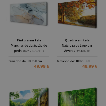
Pintura em tela
Quadro em tela
Manchas de abstração de
Natureza do Lago das
pedra
Árvores
(#och-216723911)
(#45108931)
tamanho de: 100x50 cm
tamanho de: 100x50 cm
49.99 €
49.99 €