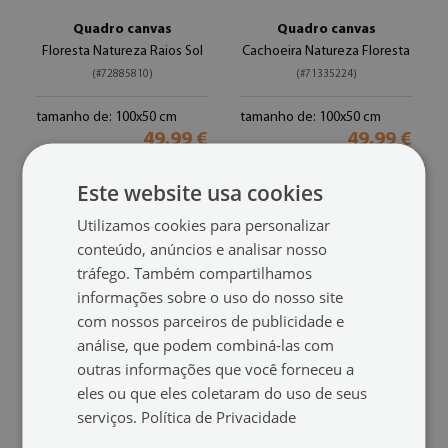
Quadro canvas
Quadro canvas
Floresta Natureza Raios Sol
Cachoeira Natureza Floresta
(#72885810)
(#71335224)
tamanho de: 100x50 cm
tamanho de: 100x50 cm
49.99 €
49.99 €
Este website usa cookies
Utilizamos cookies para personalizar
conteúdo, anúncios e analisar nosso
tráfego. Também compartilhamos
informações sobre o uso do nosso site
com nossos parceiros de publicidade e
análise, que podem combiná-las com
outras informações que você forneceu a
eles ou que eles coletaram do uso de seus
Quadro canvas
Quadro canvas
serviços.
Política de Privacidade
Paisagem de grama de areia
Floresta Natureza Árvores