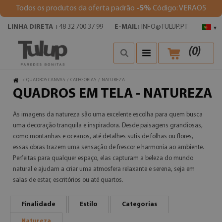
Todos os produtos da oferta padrão
-5%
Código: VERAO5
LINHA DIRETA
+48 32 700 37 99
E-MAIL:
INFO@TULUP.PT
▾
(
0
)
/
QUADROS CANVAS
/
CATEGORIAS
/
NATUREZA
QUADROS EM TELA - NATUREZA
As imagens da natureza são uma excelente escolha para quem busca
uma decoração tranquila e inspiradora. Desde paisagens grandiosas,
como montanhas e oceanos, até detalhes sutis de folhas ou flores,
essas obras trazem uma sensação de frescor e harmonia ao ambiente.
Perfeitas para qualquer espaço, elas capturam a beleza do mundo
natural e ajudam a criar uma atmosfera relaxante e serena, seja em
salas de estar, escritórios ou até quartos.
Finalidade
Estilo
Categorias
Natureza