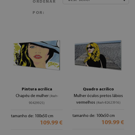
ORDENAR
POR:
Pintura acrílica
Quadro acrílico
Chapéu de mulher
Mulher óculos pretos lábios
(#oah-
vermelhos
(#oah-82623916)
90429925)
tamanho de: 100x50 cm
tamanho de: 100x50 cm
109.99 €
109.99 €