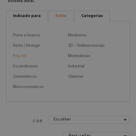
escolha ideal.
Indicado para
Estilo
Categorias
Preto e branco
Modernos
Retro i Vintage
3D – Tridimensionais
Pop Art
Minimalistas
Escandinavos
Industrial
Geométricos
Glamour
Monocromáticos
Escolher
COR
Best-seller