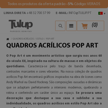
Todos os produtos da oferta padrão
-5%
Código: VERAO5
LINHA DIRETA
+48 32 700 37 99
E-MAIL:
INFO@TULUP.PT
▾
(
0
)
/
QUADROS ACRÍLICOS
/
ESTILO
/
POP ART
QUADROS ACRÍLICOS POP ART
O Pop Art é um movimento artístico que surgiu nos anos 60
do século XX, inspirado na cultura de massas e em objetos do
quotidiano.
Caracteriza-se pelo traço de banda desenhada,
contrastes marcantes e cores vibrantes. Na nossa coleção de quadros
acrílicos Pop Art encontrará gráficos inspirados na obra de ícones como
Andy Warhol ou David Hockney. São composições ousadas e dinâmicas
que se adaptam perfeitamente a interiores modernos, quebrando a
rotina e conferindo um caráter único ao espaço.
Se procura uma
decoração que destaque a sua casa e sublinhe a sua
individualidade, os quadros acrílicos em estilo Pop Art são a