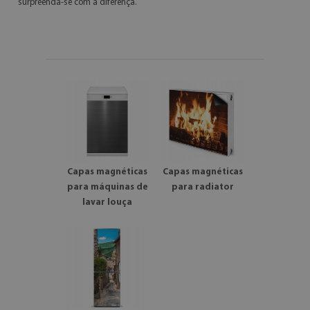
surpreenda-se com a diferença.
Capas magnéticas
Capas magnéticas
para máquinas de
para radiator
lavar louça