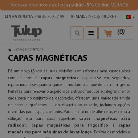
Todos os produtos da oferta padrão
-5%
Código: VERAO5
LINHA DIRETA
+48 32 700 37 99
E-MAIL:
INFO@TULUP.PT
▾
(
0
)
/
CAPAS MAGNÉTICAS
CAPAS MAGNÉTICAS
Dê um novo fôlego às suas divisões sem reformas nem custos altos
com as nossas
capas magnéticas
: aplicam-se em segundos,
reposicionam-se quando quiser e mudam o ambiente com um gesto.
Perfeitas para renovar o aspeto dos eletrodomésticos e integrar melhor
cada peça no conjunto da decoração, oferecem uma variedade ampla
de cores e grafismos — do discreto ao ousado, incluindo opções
divertidas para espaços infantis. Para acertar no detalhe certo, escolha a
solução feita para cada superfície:
capas magnéticas para
radiador
,
capas magnéticas para frigorífico
e
capas
magnéticas para máquinas de lavar louça
. Explore os modelos e