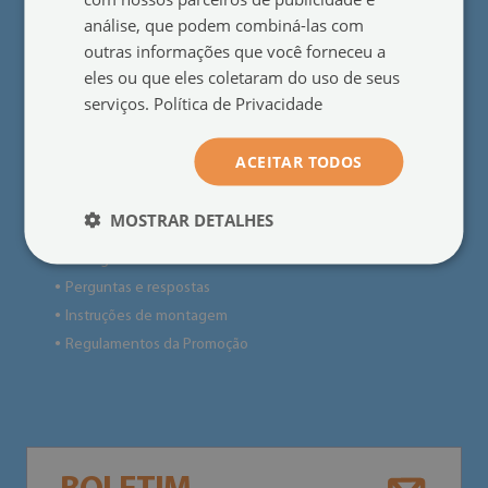
Produtos sob medida
análise, que podem combiná-las com
outras informações que você forneceu a
eles ou que eles coletaram do uso de seus
Informações úteis
serviços.
Política de Privacidade
Rescisão do contrato
●
Política de Privacidade
●
ACEITAR TODOS
Reclamações e devoluções
●
Regulamento da loja
●
MOSTRAR DETALHES
Pagamentos
●
Entrega
●
Perguntas e respostas
●
Instruções de montagem
●
Regulamentos da Promoção
●