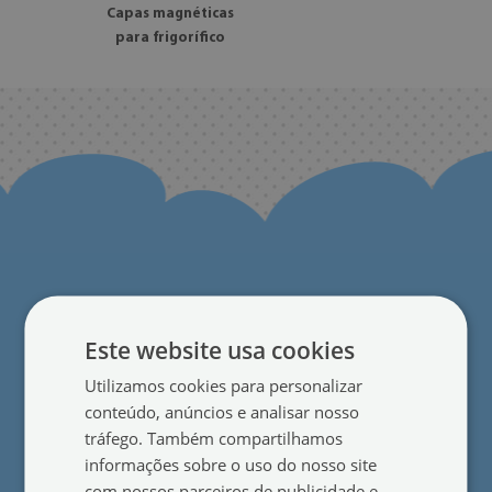
Capas magnéticas
para frigorífico
Para os clientes
Este website usa cookies
Sobre nós
●
Utilizamos cookies para personalizar
Opiniões
●
conteúdo, anúncios e analisar nosso
tráfego. Também compartilhamos
Blog
●
informações sobre o uso do nosso site
Contacto
●
com nossos parceiros de publicidade e
●