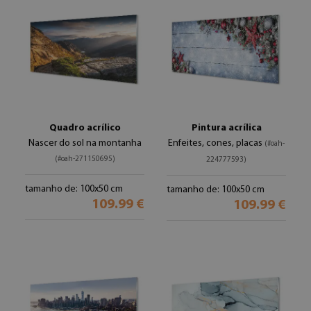
Quadro acrílico
Pintura acrílica
Nascer do sol na montanha
Enfeites, cones, placas
(#oah-
(#oah-271150695)
224777593)
tamanho de: 100x50 cm
tamanho de: 100x50 cm
109.99 €
109.99 €