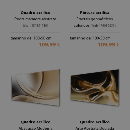
Quadro acrílico
Pintura acrílica
Pedra mármore abstrato
Fractais geométricos
coloridos
(#oah-351851710)
(#oah-176082237)
tamanho de: 100x50 cm
tamanho de: 100x50 cm
109.99 €
109.99 €
Quadro acrílico
Quadro acrílico
Abstração Moderna
Arte Abstrata Dourada