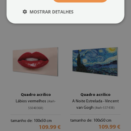
tamanho de: 100x50 cm
tamanho de: 100x50 cm
MOSTRAR DETALHES
109.99 €
109.99 €
Quadro acrílico
Quadro acrílico
Lábios vermelhos
A Noite Estrelada - Vincent
(#oah-
van Gogh
(#oah-537438)
55040368)
tamanho de: 100x50 cm
tamanho de: 100x50 cm
109.99 €
109.99 €