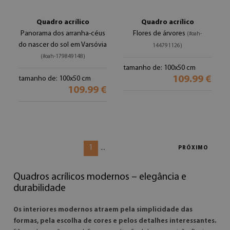
Quadro acrílico
Quadro acrílico
Panorama dos arranha-céus
Flores de árvores
(#oah-
do nascer do sol em Varsóvia
144791126)
(#oah-179849148)
tamanho de: 100x50 cm
109.99 €
tamanho de: 100x50 cm
109.99 €
1
...
PRÓXIMO
Quadros acrílicos modernos – elegância e
durabilidade
Os interiores modernos atraem pela simplicidade das
formas, pela escolha de cores e pelos detalhes interessantes.