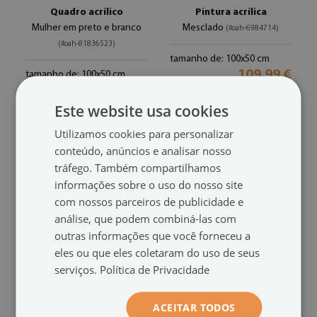
Quadro acrílico
Pintura acrílica
Mulher em preto e branco
Mesclado
(#oah-6984714)
(#oah-81836523)
tamanho de: 100x50 cm
109.99 €
tamanho de: 100x50 cm
109.99 €
Este website usa cookies
Utilizamos cookies para personalizar
conteúdo, anúncios e analisar nosso
tráfego. Também compartilhamos
informações sobre o uso do nosso site
com nossos parceiros de publicidade e
análise, que podem combiná-las com
outras informações que você forneceu a
eles ou que eles coletaram do uso de seus
serviços.
Política de Privacidade
Pintura acrílica
Quadro acrílico
Cinto masculino
Mulher de lábios vermelhos
(#oah-
ACEITAR TODOS
(#oah-61530103)
626425412)