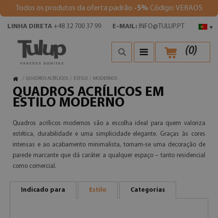
Todos os produtos da oferta padrão
-5%
Código: VERAO5
LINHA DIRETA
+48 32 700 37 99
E-MAIL:
INFO@TULUP.PT
▾
(
0
)
/
QUADROS ACRÍLICOS
/
ESTILO
/
MODERNOS
QUADROS ACRÍLICOS EM
ESTILO MODERNO
Quadros acrílicos modernos são a escolha ideal para quem valoriza
estética, durabilidade e uma simplicidade elegante. Graças às cores
intensas e ao acabamento minimalista, tornam-se uma decoração de
parede marcante que dá caráter a qualquer espaço – tanto residencial
como comercial.
Indicado para
Estilo
Categorias