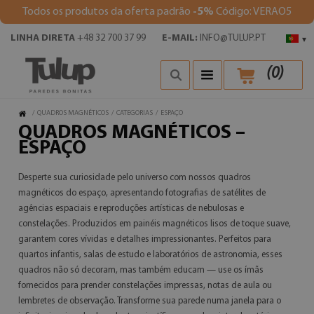
Todos os produtos da oferta padrão
-5%
Código: VERAO5
LINHA DIRETA
+48 32 700 37 99
E-MAIL:
INFO@TULUP.PT
▾
(
0
)
/
QUADROS MAGNÉTICOS
/
CATEGORIAS
/
ESPAÇO
QUADROS MAGNÉTICOS –
ESPAÇO
Desperte sua curiosidade pelo universo com nossos quadros
magnéticos do espaço, apresentando fotografias de satélites de
agências espaciais e reproduções artísticas de nebulosas e
constelações. Produzidos em painéis magnéticos lisos de toque suave,
garantem cores vívidas e detalhes impressionantes. Perfeitos para
quartos infantis, salas de estudo e laboratórios de astronomia, esses
quadros não só decoram, mas também educam — use os ímãs
fornecidos para prender constelações impressas, notas de aula ou
lembretes de observação. Transforme sua parede numa janela para o