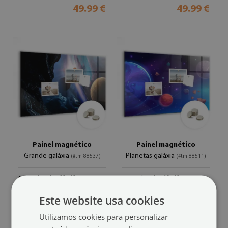
49.99 €
49.99 €
Painel magnético
Painel magnético
Grande galáxia
Planetas galáxia
(#tm-88537)
(#tm-88511)
tamanho de: 60x40 cm
tamanho de: 60x40 cm
49.99 €
49.99 €
Este website usa cookies
Utilizamos cookies para personalizar