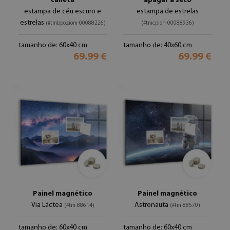
caneta
apagar a seco
estampa de céu escuro e
estampa de estrelas
estrelas
(#tmbpoziom-00088226)
(#tmcpion-00088936)
tamanho de: 60x40 cm
tamanho de: 40x60 cm
69.99 €
69.99 €
Painel magnético
Painel magnético
Via Láctea
Astronauta
(#tm-88614)
(#tm-88570)
tamanho de: 60x40 cm
tamanho de: 60x40 cm