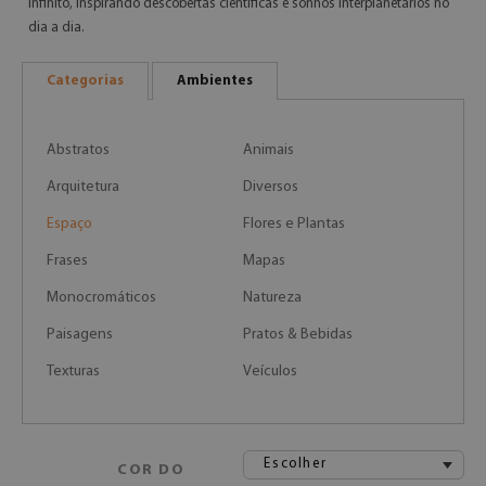
infinito, inspirando descobertas científicas e sonhos interplanetários no
dia a dia.
Categorias
Ambientes
Abstratos
Animais
Arquitetura
Diversos
Espaço
Flores e Plantas
Frases
Mapas
Monocromáticos
Natureza
Paisagens
Pratos & Bebidas
Texturas
Veículos
Escolher
COR DO