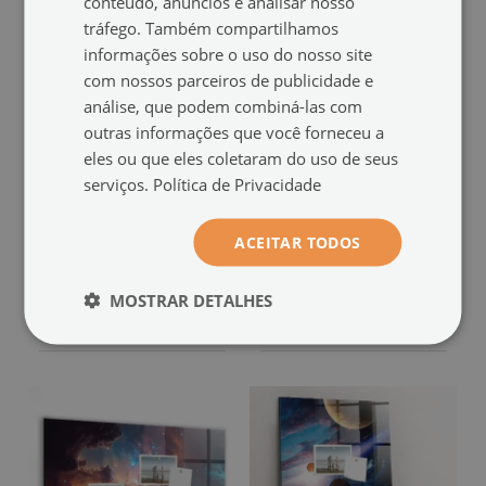
conteúdo, anúncios e analisar nosso
tráfego. Também compartilhamos
informações sobre o uso do nosso site
com nossos parceiros de publicidade e
análise, que podem combiná-las com
outras informações que você forneceu a
eles ou que eles coletaram do uso de seus
serviços.
Política de Privacidade
Quadro magnético de
Quadro magnético de
parede
parede
ACEITAR TODOS
Mundo da galáxia
Espaço infantil
(#tm-88499)
(#tm-88400)
MOSTRAR DETALHES
tamanho de: 60x40 cm
tamanho de: 60x40 cm
49.99 €
49.99 €