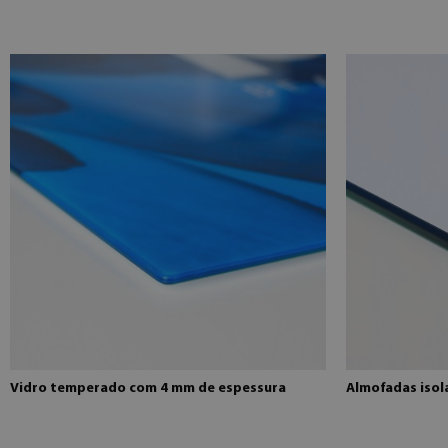
Vidro temperado com 4 mm de espessura
Almofadas isola