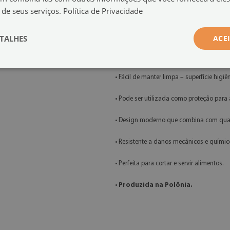
 de seus serviços.
Política de Privacidade
Características do produto:
• Tábua de corte prática com estampa.
TALHES
ACE
• Feita de vidro temperado resistente.
• Fácil de manter limpa – superfície higiê
• Pode ser utilizada como proteção para
• Design moderno que combina com qua
• Resistente a danos mecânicos e químic
• Perfeita para cortar e servir alimentos.
•
Produzida na Polônia.