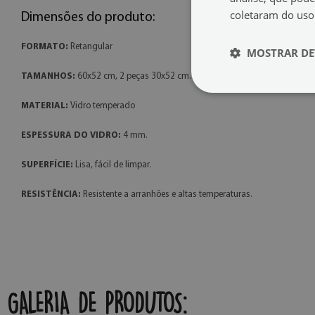
coletaram do uso
Dimensões do produto:
FORMATO:
Retangular
MOSTRAR DE
TAMANHOS:
60x52 cm, 2 peças 30x52 cm.
MATERIAL:
Vidro temperado
ESPESSURA DO VIDRO:
4 mm.
SUPERFÍCIE:
Lisa, fácil de limpar.
RESISTÊNCIA:
Resistente a arranhões e altas temperaturas.
GALERIA DE PRODUTOS: