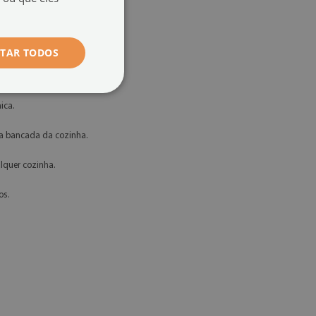
ITAR TODOS
nica.
 a bancada da cozinha.
lquer cozinha.
os.