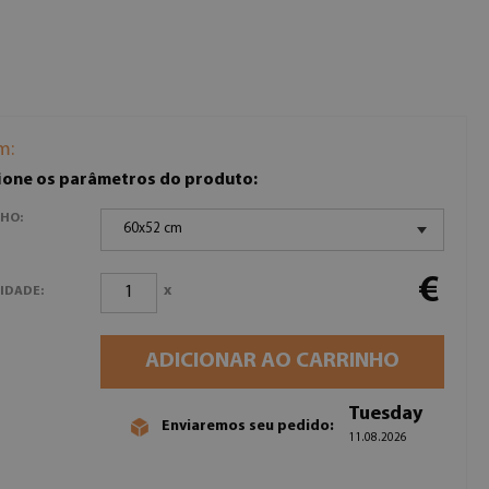
m:
ione os parâmetros do produto:
HO:
60x52 cm
€
x
IDADE:
ADICIONAR AO CARRINHO
Tuesday
Enviaremos seu pedido:
11.08.2026