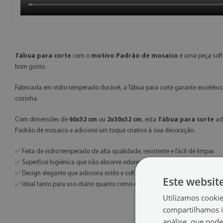
Tábua para corte
com o
motivo Padrão de mosaico
é uma peça sofi
bom gosto.
Fabricada em vidro temperado durável, a Tábua para corte garante excelênci
cozinha.
Com dimensões de
60x52 cm
ou
2x30x52 cm
, esta
Tábua para corte
ada
Padrão de mosaico e adicione um toque criativo à sua decoração.
✅ Feita de vidro temperado de alta qualidade, resistente e fácil de limpar.
✅ Superfície higiênica que não absorve odores nem manchas.
✅ Design elegante que adiciona estilo e sofisticação à sua cozinha.
Este websit
✅ Ideal tanto para uso diário quanto como elemento decorativo moderno.
Utilizamos cooki
compartilhamos i
análise, que pod