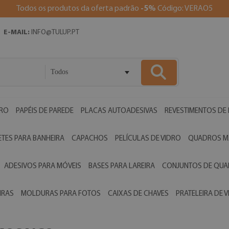
Todos os produtos da oferta padrão
-5%
Código: VERAO5
E-MAIL:
INFO@TULUP.PT
Todos
DRO
PAPÉIS DE PAREDE
PLACAS AUTOADESIVAS
REVESTIMENTOS DE
ETES PARA BANHEIRA
CAPACHOS
PELÍCULAS DE VIDRO
QUADROS M
ADESIVOS PARA MÓVEIS
BASES PARA LAREIRA
CONJUNTOS DE QU
IRAS
MOLDURAS PARA FOTOS
CAIXAS DE CHAVES
PRATELEIRA DE 