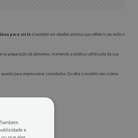
ábua para corte
é também um detalhe artístico que reflete o seu estilo e
te na preparação de alimentos, mantendo a estética sofisticada da sua
io quanto para impressionar convidados. Escolha o modelo com o tema
o. Também
ublicidade e
 ou que eles