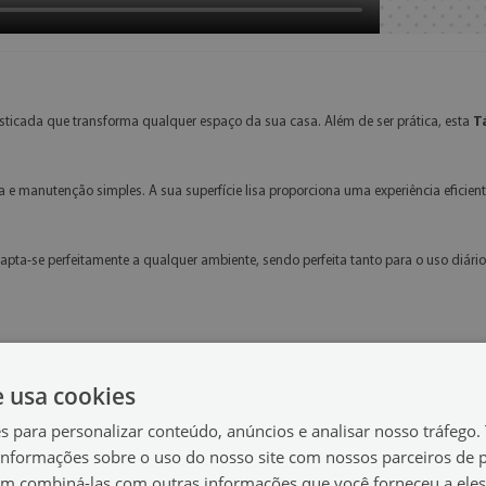
sticada que transforma qualquer espaço da sua casa. Além de ser prática, esta
T
a e manutenção simples. A sua superfície lisa proporciona uma experiência eficien
pta-se perfeitamente a qualquer ambiente, sendo perfeita tanto para o uso diár
e usa cookies
es para personalizar conteúdo, anúncios e analisar nosso tráfeg
nformações sobre o uso do nosso site com nossos parceiros de p
em combiná-las com outras informações que você forneceu a eles