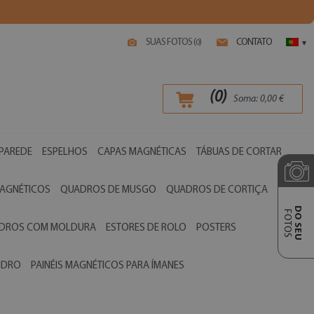
SUAS FOTOS (
)
CONTATO
0
▾
(
0
)
Soma:
0,00
€
 PAREDE
ESPELHOS
CAPAS MAGNÉTICAS
TÁBUAS DE CORTAR
AGNÉTICOS
QUADROS DE MUSGO
QUADROS DE CORTIÇA
DO SEU
FOTOS
ADROS COM MOLDURA
ESTORES DE ROLO
POSTERS
VIDRO
PAINÉIS MAGNÉTICOS PARA ÍMANES