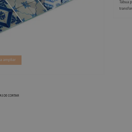
Tábua p
transfo
a ampliar
AS DE CORTAR