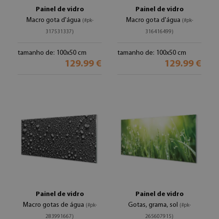
Painel de vidro
Painel de vidro
Macro gota d'água
Macro gota d'água
(#pk-
(#pk-
317531337)
316416499)
tamanho de: 100x50 cm
tamanho de: 100x50 cm
129.99 €
129.99 €
Painel de vidro
Painel de vidro
Macro gotas de água
Gotas, grama, sol
(#pk-
(#pk-
283991667)
265607915)