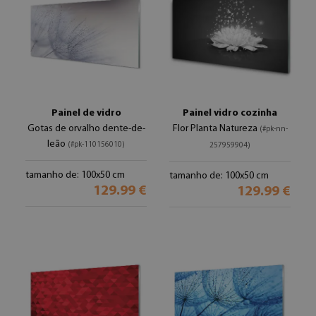
Painel de vidro
Painel vidro cozinha
Gotas de orvalho dente-de-
Flor Planta Natureza
(#pk-nn-
leão
(#pk-110156010)
257959904)
tamanho de: 100x50 cm
tamanho de: 100x50 cm
129.99 €
129.99 €