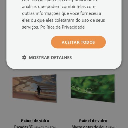
análise, que podem combiná-las com
outras informações que você forneceu a
Painel de vidro
Painel de vidro
eles ou que eles coletaram do uso de seus
Pedra concreto abstrato
Túnel
(#pk-
(#pk-70723682)
serviços.
Política de Privacidade
70723928)
tamanho de: 100x50 cm
129.99 €
tamanho de: 100x50 cm
ACEITAR TODOS
129.99 €
MOSTRAR DETALHES
Painel de vidro
Painel de vidro
Escadas 3D
Macro gotas de água
(#pk-69759124)
(#pk-