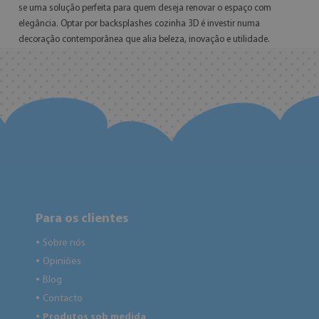
se uma solução perfeita para quem deseja renovar o espaço com
elegância. Optar por backsplashes cozinha 3D é investir numa
decoração contemporânea que alia beleza, inovação e utilidade.
Para os clientes
Sobre nós
●
Opiniões
●
Blog
●
Contacto
●
Produtos sob medida
●