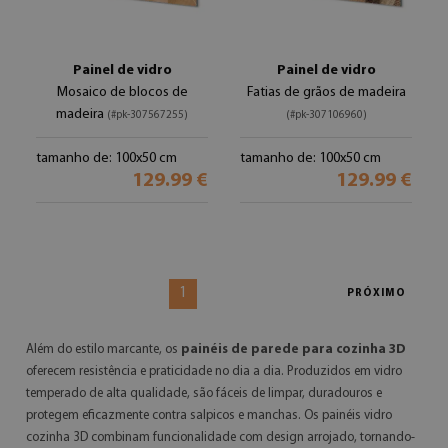
Painel de vidro
Painel de vidro
Mosaico de blocos de
Fatias de grãos de madeira
madeira
(#pk-307567255)
(#pk-307106960)
tamanho de: 100x50 cm
tamanho de: 100x50 cm
129.99 €
129.99 €
1
PRÓXIMO
Além do estilo marcante, os
painéis de parede para cozinha 3D
oferecem resistência e praticidade no dia a dia. Produzidos em vidro
temperado de alta qualidade, são fáceis de limpar, duradouros e
protegem eficazmente contra salpicos e manchas. Os painéis vidro
cozinha 3D combinam funcionalidade com design arrojado, tornando-