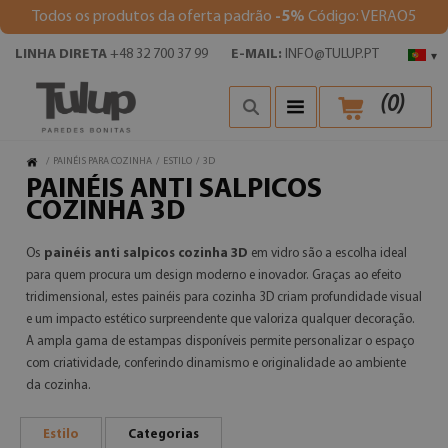
Todos os produtos da oferta padrão
-5%
Código: VERAO5
LINHA DIRETA
+48 32 700 37 99
E-MAIL:
INFO@TULUP.PT
▾
(
0
)
/
PAINÉIS PARA COZINHA
/
ESTILO
/
3D
PAINÉIS ANTI SALPICOS
COZINHA 3D
Os
painéis anti salpicos cozinha 3D
em vidro são a escolha ideal
para quem procura um design moderno e inovador. Graças ao efeito
tridimensional, estes painéis para cozinha 3D criam profundidade visual
e um impacto estético surpreendente que valoriza qualquer decoração.
A ampla gama de estampas disponíveis permite personalizar o espaço
com criatividade, conferindo dinamismo e originalidade ao ambiente
da cozinha.
Estilo
Categorias