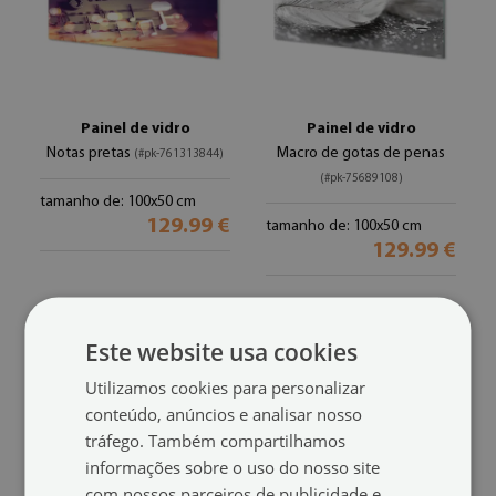
Painel de vidro
Painel de vidro
Notas pretas
Macro de gotas de penas
(#pk-761313844)
(#pk-75689108)
tamanho de: 100x50 cm
129.99 €
tamanho de: 100x50 cm
129.99 €
Este website usa cookies
Utilizamos cookies para personalizar
conteúdo, anúncios e analisar nosso
tráfego. Também compartilhamos
informações sobre o uso do nosso site
com nossos parceiros de publicidade e