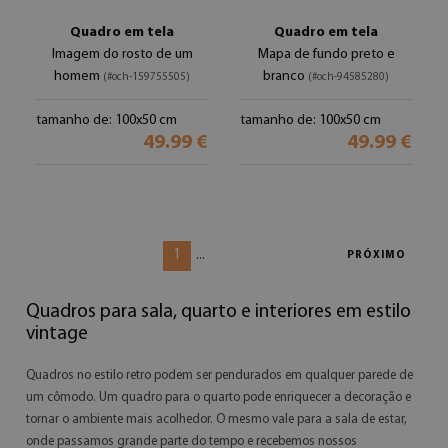
Quadro em tela
Quadro em tela
Imagem do rosto de um
Mapa de fundo preto e
homem
branco
(#och-159755505)
(#och-94585280)
tamanho de: 100x50 cm
tamanho de: 100x50 cm
49.99 €
49.99 €
1
...
PRÓXIMO
Quadros para sala, quarto e interiores em estilo
vintage
Quadros no estilo retro podem ser pendurados em qualquer parede de
um cômodo. Um quadro para o quarto pode enriquecer a decoração e
tornar o ambiente mais acolhedor. O mesmo vale para a sala de estar,
onde passamos grande parte do tempo e recebemos nossos