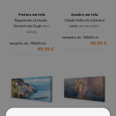
Pintura em tela
Quadro em tela
Reparando a Estrada -
Cidade Velha de Gdansk à
Vincent van Gogh
noite
(#och-
(#och-86205805)
930528)
tamanho de: 100x50 cm
49.99 €
tamanho de: 100x50 cm
49.99 €