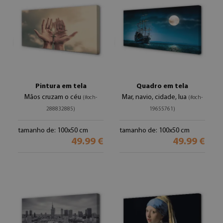
Pintura em tela
Quadro em tela
Mãos cruzam o céu
Mar, navio, cidade, lua
(#och-
(#och-
288832885)
19655761)
tamanho de: 100x50 cm
tamanho de: 100x50 cm
49.99 €
49.99 €