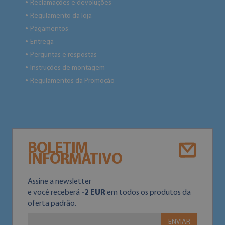
Reclamações e devoluções
●
Regulamento da loja
●
Pagamentos
●
Entrega
●
Perguntas e respostas
●
Instruções de montagem
●
Regulamentos da Promoção
●
BOLETIM
INFORMATIVO
Assine a newsletter
e você receberá
-2 EUR
em todos os produtos da
oferta padrão.
ENVIAR