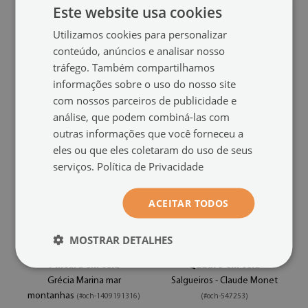
Pintura em tela
Pintura em tela
Este website usa cookies
Edifícios da Costa do Mar da
Jesus
(#och-205532028)
Utilizamos cookies para personalizar
Itália
(#och-215039247)
conteúdo, anúncios e analisar nosso
tamanho de: 100x50 cm
tráfego. Também compartilhamos
49.99 €
tamanho de: 100x50 cm
49.99 €
informações sobre o uso do nosso site
com nossos parceiros de publicidade e
análise, que podem combiná-las com
outras informações que você forneceu a
eles ou que eles coletaram do uso de seus
serviços.
Política de Privacidade
ACEITAR TODOS
MOSTRAR DETALHES
Pintura em tela
Quadro em tela
Grécia Marina mar
Salgueiros - Claude Monet
montanhas
(#och-1409191316)
(#och-547253)