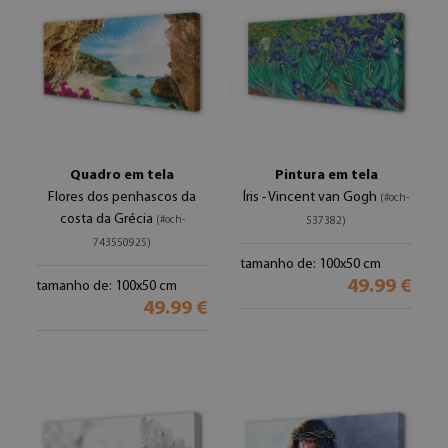
Quadro em tela
Pintura em tela
Flores dos penhascos da
Íris - Vincent van Gogh
(#och-
costa da Grécia
(#och-
537382)
743550925)
tamanho de: 100x50 cm
49.99 €
tamanho de: 100x50 cm
49.99 €