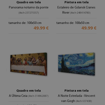
Quadro em tela
Pintura em tela
Panorama noturno da ponte
Estaleiro de Gdansk Cranes
River
(#och-237275557)
(#och-248414780)
tamanho de: 100x50 cm
tamanho de: 100x50 cm
49.99 €
49.99 €
Quadro em tela
Pintura em tela
A Última Ceia
A Noite Estrelada - Vincent
(#och-314962087)
van Gogh
(#och-537438)