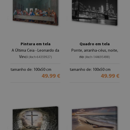
Pintura em tela
Quadro em tela
A Última Ceia - Leonardo da
Ponte, arranha-céus, noite,
Vinci
rio
(#och-64359927)
(#och-144695498)
tamanho de: 100x50 cm
tamanho de: 100x50 cm
49.99 €
49.99 €