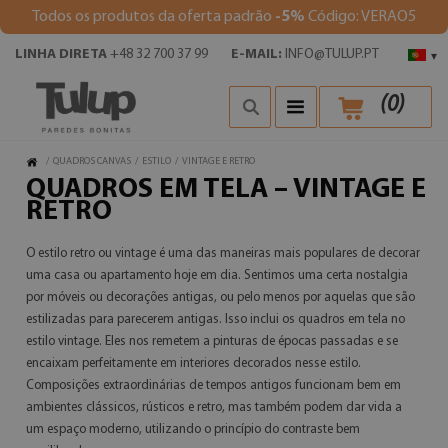
Todos os produtos da oferta padrão
-5%
Código: VERAO5
LINHA DIRETA
+48 32 700 37 99
E-MAIL:
INFO@TULUP.PT
▾
(
0
)
/
QUADROS CANVAS
/
ESTILO
/
VINTAGE E RETRO
QUADROS EM TELA – VINTAGE E
RETRO
O estilo retro ou vintage é uma das maneiras mais populares de decorar
uma casa ou apartamento hoje em dia. Sentimos uma certa nostalgia
por móveis ou decorações antigas, ou pelo menos por aquelas que são
estilizadas para parecerem antigas. Isso inclui os quadros em tela no
estilo vintage. Eles nos remetem a pinturas de épocas passadas e se
encaixam perfeitamente em interiores decorados nesse estilo.
Composições extraordinárias de tempos antigos funcionam bem em
ambientes clássicos, rústicos e retro, mas também podem dar vida a
um espaço moderno, utilizando o princípio do contraste bem