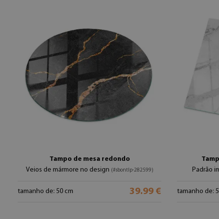
Tampo de mesa redondo
Tamp
Veios de mármore no design
Padrão i
(#sbontlp-282599)
39.99 €
tamanho de: 50 cm
tamanho de: 