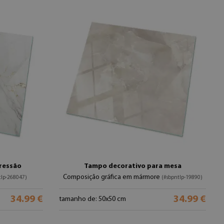
ressão
Tampo decorativo para mesa
Composição gráfica em mármore
tlp-268047)
(#sbpntlp-19890)
34.99 €
34.99 €
tamanho de: 50x50 cm