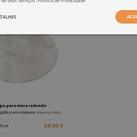
 de seus serviços.
Política de Privacidade
TALHES
ACE
po para mesa redondo
gráfica em mármore
(#sbontlp-19890)
39.99 €
50 cm