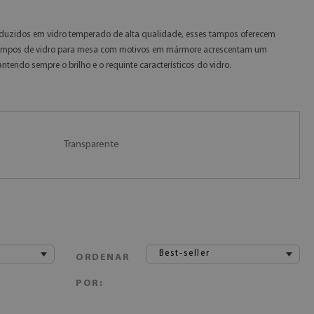
Produzidos em vidro temperado de alta qualidade, esses tampos oferecem
s tampos de vidro para mesa com motivos em mármore acrescentam um
endo sempre o brilho e o requinte característicos do vidro.
Transparente
Best-seller
ORDENAR
POR: