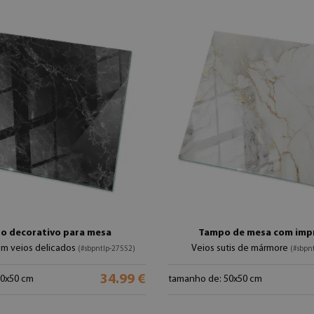
o decorativo para mesa
Tampo de mesa com imp
m veios delicados
Veios sutis de mármore
(#sbpntlp-27552)
(#sbpn
34.99 €
50x50 cm
tamanho de: 50x50 cm