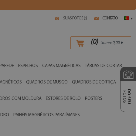
SUAS FOTOS (
)
CONTATO
0
▾
(
0
)
Soma:
0,00
€
 PAREDE
ESPELHOS
CAPAS MAGNÉTICAS
TÁBUAS DE CORTAR
AGNÉTICOS
QUADROS DE MUSGO
QUADROS DE CORTIÇA
DO SEU
FOTOS
ADROS COM MOLDURA
ESTORES DE ROLO
POSTERS
VIDRO
PAINÉIS MAGNÉTICOS PARA ÍMANES