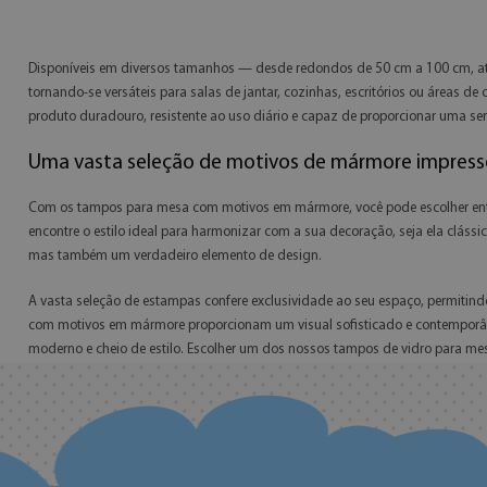
Disponíveis em diversos tamanhos — desde redondos de 50 cm a 100 cm, at
tornando-se versáteis para salas de jantar, cozinhas, escritórios ou áreas
produto duradouro, resistente ao uso diário e capaz de proporcionar uma s
Uma vasta seleção de motivos de mármore impress
Com os tampos para mesa com motivos em mármore, você pode escolher entr
encontre o estilo ideal para harmonizar com a sua decoração, seja ela clás
mas também um verdadeiro elemento de design.
A vasta seleção de estampas confere exclusividade ao seu espaço, permiti
com motivos em mármore proporcionam um visual sofisticado e contemporâne
moderno e cheio de estilo. Escolher um dos nossos tampos de vidro para m