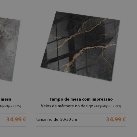
 mesa
Tampo de mesa com impressão
Veios de mármore no design
sbpntlp-77326)
(#sbpntlp-282599)
34.99 €
34.99 €
tamanho de: 50x50 cm