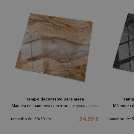
Tampo decorativo para mesa
Tamp
Madeira em harmonia com resina
Mármore co
(#sbpntlp-282236)
34.99 €
tamanho de: 50x50 cm
tamanho de: 