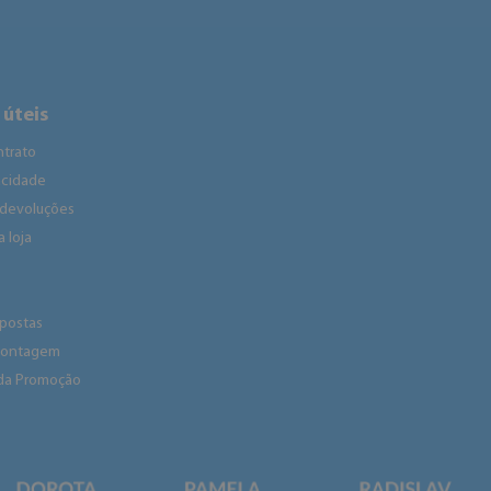
 úteis
ntrato
vacidade
 devoluções
 loja
spostas
 montagem
da Promoção