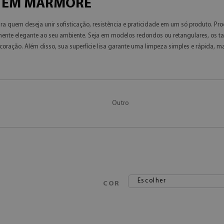
S EM MÁRMORE
ara quem deseja unir sofisticação, resistência e praticidade em um só produto. 
mente elegante ao seu ambiente. Seja em modelos redondos ou retangulares, o
ção. Além disso, sua superfície lisa garante uma limpeza simples e rápida, mant
Outro
Escolher
COR