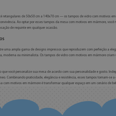
é retangulares de 50x50 cm a 140x70 cm — os tampos de vidro com motivos em m
 de convivência. Ao optar por esses tampos da mesa com motivos em mármore, voc
ensação de requinte em qualquer ocasião.
os
e uma ampla gama de designs impressos que reproduzem com perfeição a elegân
sica, moderna ou minimalista. Os tampos de vidro com motivos em mármore criam 
ndo que você personalize sua mesa de acordo com sua personalidade e gosto. I
o. Combinando praticidade, elegância e resistência, esses tampos tornam-se a
esa com motivos em mármore é transformar qualquer espaço em um cenário de bele