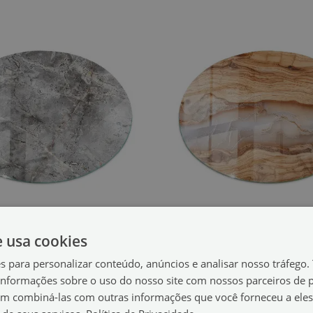
e usa cookies
po para mesa redondo
Tampo para mesa red
mármore elegante
Madeira em harmonia com resina
(#sbontlp-77326)
es para personalizar conteúdo, anúncios e analisar nosso tráfeg
nformações sobre o uso do nosso site com nossos parceiros de p
39.99 €
50 cm
tamanho de: 50 cm
em combiná-las com outras informações que você forneceu a eles