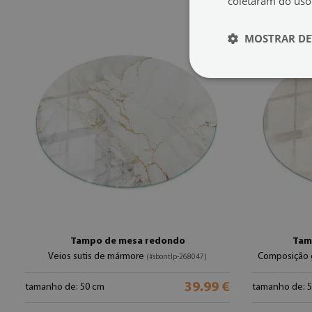
coletaram do uso
MOSTRAR DE
Tampo de mesa redondo
Tam
Veios sutis de mármore
Composição 
(#sbontlp-268047)
39.99 €
tamanho de: 50 cm
tamanho de: 