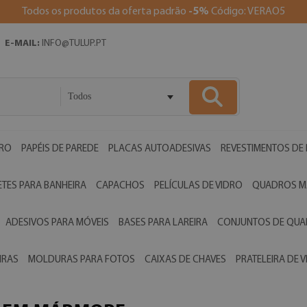
Todos os produtos da oferta padrão
-5%
Código: VERAO5
E-MAIL:
INFO@TULUP.PT
Todos
DRO
PAPÉIS DE PAREDE
PLACAS AUTOADESIVAS
REVESTIMENTOS DE
ETES PARA BANHEIRA
CAPACHOS
PELÍCULAS DE VIDRO
QUADROS M
ADESIVOS PARA MÓVEIS
BASES PARA LAREIRA
CONJUNTOS DE QU
IRAS
MOLDURAS PARA FOTOS
CAIXAS DE CHAVES
PRATELEIRA DE 