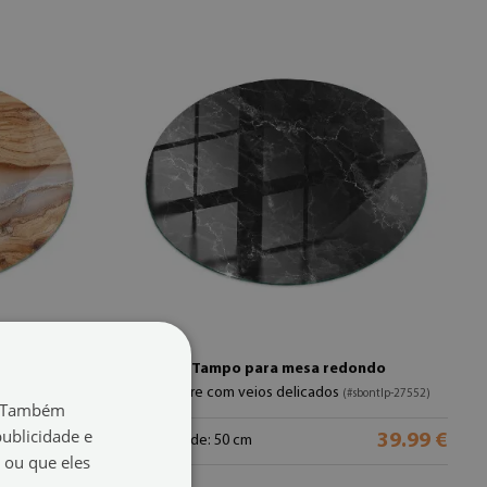
ondo
Tampo para mesa redondo
Mármore com veios delicados
(#sbontlp-282236)
(#sbontlp-27552)
o. Também
ublicidade e
39.99 €
39.99 €
tamanho de: 50 cm
 ou que eles