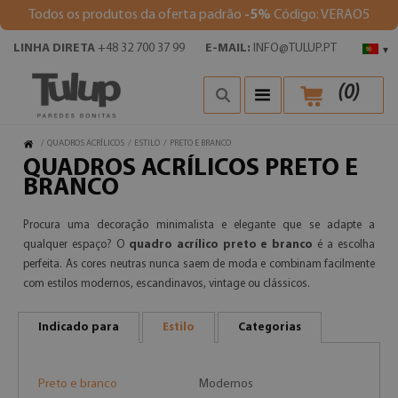
Todos os produtos da oferta padrão
-5%
Código: VERAO5
LINHA DIRETA
+48 32 700 37 99
E-MAIL:
INFO@TULUP.PT
▾
(
0
)
/
QUADROS ACRÍLICOS
/
ESTILO
/
PRETO E BRANCO
QUADROS ACRÍLICOS PRETO E
BRANCO
Procura uma decoração minimalista e elegante que se adapte a
qualquer espaço? O
quadro acrílico preto e branco
é a escolha
perfeita. As cores neutras nunca saem de moda e combinam facilmente
com estilos modernos, escandinavos, vintage ou clássicos.
Indicado para
Estilo
Categorias
Preto e branco
Modernos