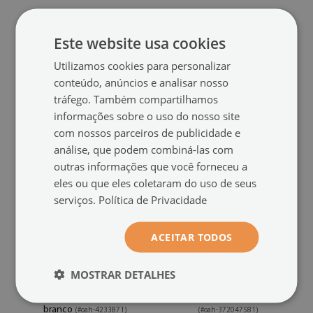
Pintura acrílica
Quadro acrílico
Músculos pretos e brancos
Pernas de rede preta e
Este website usa cookies
branca
(#oah-79577089)
(#oah-77462649)
Utilizamos cookies para personalizar
tamanho de: 100x50 cm
tamanho de: 100x50 cm
conteúdo, anúncios e analisar nosso
109.99 €
109.99 €
tráfego. Também compartilhamos
informações sobre o uso do nosso site
com nossos parceiros de publicidade e
análise, que podem combiná-las com
outras informações que você forneceu a
eles ou que eles coletaram do uso de seus
serviços.
Política de Privacidade
ACEITAR TODOS
MOSTRAR DETALHES
Pintura acrílica
Pintura acrílica
Criaturas pretas com fundo
Ondas de listras de zebra
branco
(#oah-4233871)
(#oah-372047581)