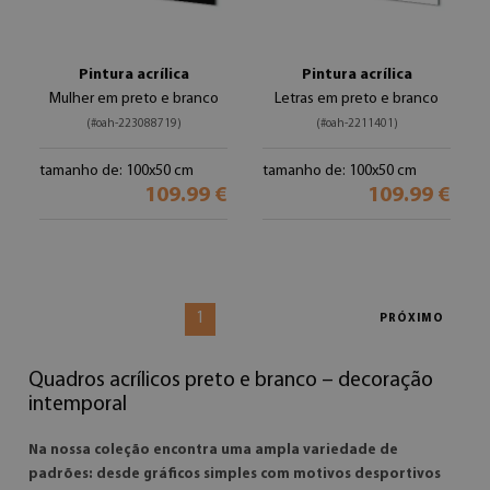
Pintura acrílica
Pintura acrílica
Mulher em preto e branco
Letras em preto e branco
(#oah-223088719)
(#oah-2211401)
tamanho de: 100x50 cm
tamanho de: 100x50 cm
109.99 €
109.99 €
1
PRÓXIMO
Quadros acrílicos preto e branco – decoração
intemporal
Na nossa coleção encontra uma ampla variedade de
padrões: desde gráficos simples com motivos desportivos