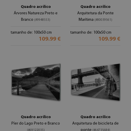
Quadro acrílico
Quadro acrílico
Árvores Natureza Preto e
Arquitetura da Ponte
Branco
Marítima
(#9948553)
(#80039561)
tamanho de: 100x50 cm
tamanho de: 100x50 cm
109.99 €
109.99 €
Quadro acrílico
Quadro acrílico
Píer do Lago Preto e Branco
Arquitetura de bicicleta de
ponte
(#69122035)
(#64735684)