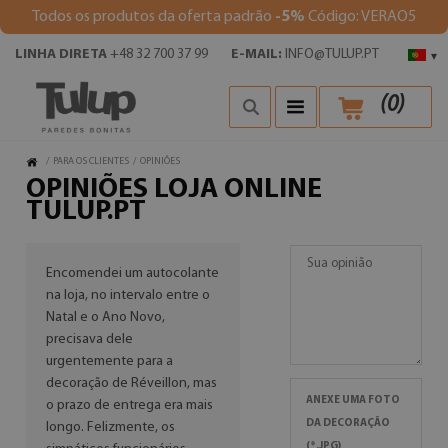
Todos os produtos da oferta padrão
-5%
Código: VERAO5
LINHA DIRETA
+48 32 700 37 99
E-MAIL:
INFO@TULUP.PT
▾
(
0
)
/
PARA OS CLIENTES
/
OPINIÕES
OPINIÕES LOJA ONLINE
TULUP.PT
Encomendei um autocolante
na loja, no intervalo entre o
Natal e o Ano Novo,
precisava dele
urgentemente para a
decoração de Réveillon, mas
ANEXE UMA FOTO
o prazo de entrega era mais
DA DECORAÇÃO
longo. Felizmente, os
(*.JPG)