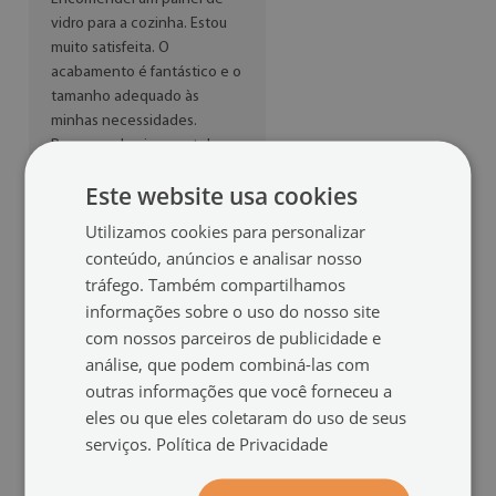
vidro para a cozinha. Estou
muito satisfeita. O
acabamento é fantástico e o
tamanho adequado às
minhas necessidades.
Recomendo vivamente!
Este website usa cookies
Mónica
(2021-08-26
Utilizamos cookies para personalizar
16:24:14)
conteúdo, anúncios e analisar nosso
tráfego. Também compartilhamos
informações sobre o uso do nosso site
Ótimo, bem embalado para
com nossos parceiros de publicidade e
envio e tudo conforme a
análise, que podem combiná-las com
descrição. Estou muito
outras informações que você forneceu a
satisfeita e recomendo.
eles ou que eles coletaram do uso de seus
serviços.
Política de Privacidade
Verónica
(2021-08-22
20:29:45)