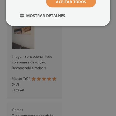
ACEITAR TODOS
MOSTRAR DETALHES
Imagem sensacional, tudo
conforme a descrição.
Recomendo a todos :)
Martim (2021-
07-31
11:03:24)
Ótimo!!