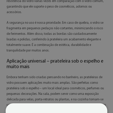
resistência do vidro várias vezes em comparação com o vidro comum,
garantindo que ele suporte o peso de cosméticos, adornos ou
acessórios.
A segurança no uso é nossa prioridade. Em caso de quebra, o vidro se
fragmenta em pequenos pedaços não cortantes, minimizando o risco
de ferimentos. Além disso, todas as bordas são cuidadosamente
lixadas e polidas, conferindo à prateleira um acabamento elegante e
totalmente suave. É a combinação de estética, durabilidade e
tranquilidade por muitos anos.
Aplicação universal – prateleira sob o espelho e
muito mais
Embora tenham sido criadas pensando no banheiro, as prateleiras de
vidro possuem aplicações muito mais amplas. São perfeitas como
prateleira sob o espelho – um local ideal para cosméticos, perfumes ou
pequenas decorações. Na sala, podem servir como uma exposição
delicada para velas, porta-retratos ou plantas, e na cozinha tornam-se
um espaço prático para temperos e utensílios. Seu visual neutro faz com
que se harmonizem com qualquer estilo de interior, sem dominar a