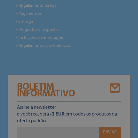
Regulamento da loja
●
Pagamentos
●
Entrega
●
Perguntas e respostas
●
Instruções de montagem
●
Regulamentos da Promoção
●
BOLETIM
INFORMATIVO
Assine a newsletter
e você receberá
-2 EUR
em todos os produtos da
oferta padrão.
ENVIAR