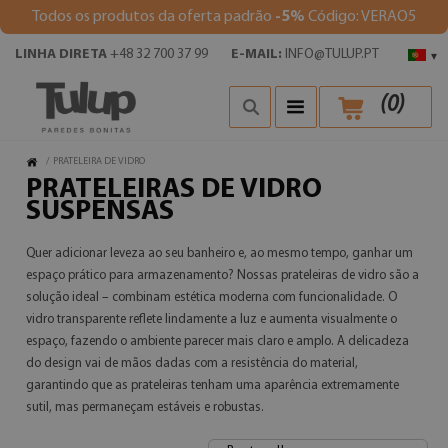
Todos os produtos da oferta padrão
-5%
Código: VERAO5
LINHA DIRETA
+48 32 700 37 99
E-MAIL:
INFO@TULUP.PT
▾
(
0
)
/
PRATELEIRA DE VIDRO
PRATELEIRAS DE VIDRO
SUSPENSAS
Quer adicionar leveza ao seu banheiro e, ao mesmo tempo, ganhar um
espaço prático para armazenamento? Nossas prateleiras de vidro são a
solução ideal – combinam estética moderna com funcionalidade. O
vidro transparente reflete lindamente a luz e aumenta visualmente o
espaço, fazendo o ambiente parecer mais claro e amplo. A delicadeza
do design vai de mãos dadas com a resistência do material,
garantindo que as prateleiras tenham uma aparência extremamente
sutil, mas permaneçam estáveis e robustas.