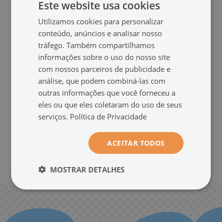
Este website usa cookies
decoração.
Utilizamos cookies para personalizar
Escolha o tamanho ideal para o seu ambiente
conteúdo, anúncios e analisar nosso
tráfego. Também compartilhamos
Sabemos que cada espaço exige soluções individuais. Por isso, nossas
informações sobre o uso do nosso site
prateleiras estão disponíveis em vários tamanhos – desde os
com nossos parceiros de publicidade e
compactos de 40 cm, ideais para banheiros pequenos, até modelos
análise, que podem combiná-las com
maiores de 100 cm de largura, que ficam ótimos sob espelhos grandes.
outras informações que você forneceu a
A profundidade fixa de 13 cm garante conforto no uso e mantém as
proporções, independentemente do comprimento da prateleira.
eles ou que eles coletaram do uso de seus
serviços.
Política de Privacidade
Você pode criar suas próprias composições – combinar
várias prateleiras do mesmo tamanho ou misturar tamanhos
ACEITAR TODOS
diferentes para obter um layout de parede impressionante.
Dessa forma, você ajusta facilmente a decoração ao estilo e
ao tamanho do seu ambiente, criando um espaço que
MOSTRAR DETALHES
encanta com elegância e organização.