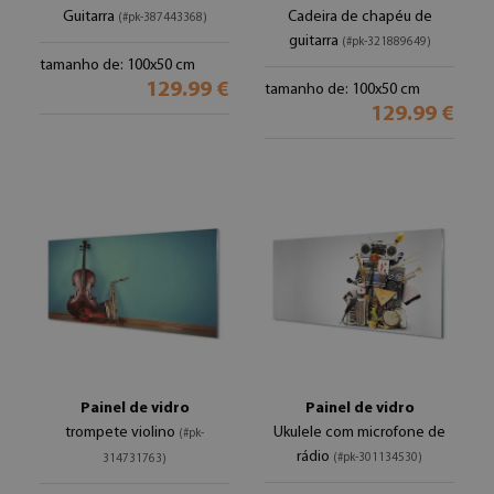
Guitarra
Cadeira de chapéu de
(#pk-387443368)
guitarra
(#pk-321889649)
tamanho de: 100x50 cm
129.99 €
tamanho de: 100x50 cm
129.99 €
Painel de vidro
Painel de vidro
trompete violino
Ukulele com microfone de
(#pk-
rádio
(#pk-301134530)
314731763)