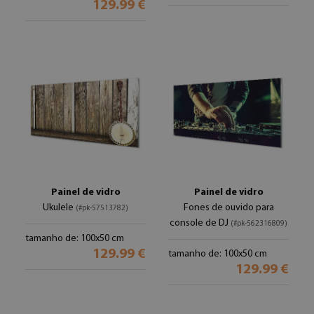
129.99 €
Painel de vidro
Painel de vidro
Ukulele
Fones de ouvido para
(#pk-57513782)
console de DJ
(#pk-562316809)
tamanho de: 100x50 cm
129.99 €
tamanho de: 100x50 cm
129.99 €