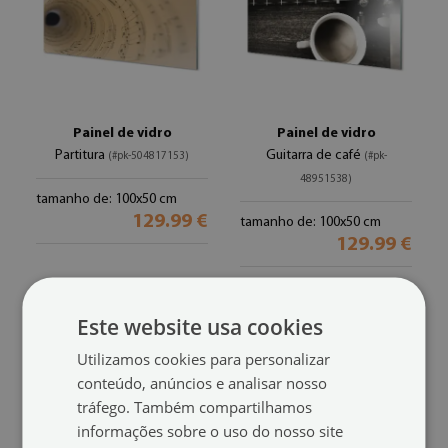
Painel de vidro
Painel de vidro
Partitura
Guitarra de café
(#pk-504817153)
(#pk-
48951538)
tamanho de: 100x50 cm
129.99 €
tamanho de: 100x50 cm
129.99 €
Este website usa cookies
Utilizamos cookies para personalizar
conteúdo, anúncios e analisar nosso
tráfego. Também compartilhamos
informações sobre o uso do nosso site