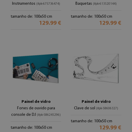
Instrumentos
Baquetas
(#pk-675736474)
(#pk-613520144)
tamanho de: 100x50 cm
tamanho de: 100x50 cm
129.99 €
129.99 €
Painel de vidro
Painel de vidro
Fones de ouvido para
Clave de sol
(#pk-58606327)
console de DJ
(#pk-586245296)
tamanho de: 100x50 cm
129.99 €
tamanho de: 100x50 cm