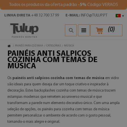
Todos os produtos da oferta padrão
-5%
Código: VERAO5
LINHA DIRETA
+48 32 700 37 99
E-MAIL:
INFO@TULUP.PT
▾
(
0
)
/
PAINÉIS PARA COZINHA
/
CATEGORIAS
/
MÚSICA
PAINÉIS ANTI SALPICOS
COZINHA COM TEMAS DE
MÚSICA
Os
painéis anti salpicos cozinha com temas de música
em vidro
são ideais para quem deseja dar um toque criativo e inspirador à
decoração. Estes backsplashes cozinha com temas de música trazem
estampas modernas que remetem ao universo musical e que
transformam a parede num elemento decorativo único. Com uma ampla
seleção de opções, os painéis para cozinha com temas de música
permitem personalizar o ambiente de acordo com o gosto pessoal,
tornando-o mais alegre e original.