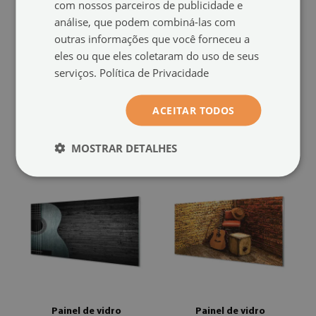
com nossos parceiros de publicidade e
análise, que podem combiná-las com
outras informações que você forneceu a
Painel de vidro
Painel de vidro
eles ou que eles coletaram do uso de seus
Homem da guitarra
Partitura colorida para violão
(#pk-
serviços.
Política de Privacidade
(#pk-411387025)
458805415)
tamanho de: 100x50 cm
tamanho de: 100x50 cm
ACEITAR TODOS
129.99 €
129.99 €
MOSTRAR DETALHES
Painel de vidro
Painel de vidro