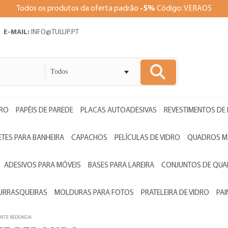
Todos os produtos da oferta padrão
-5%
Código: VERAO5
E-MAIL:
INFO@TULUP.PT
Todos
DRO
PAPÉIS DE PAREDE
PLACAS AUTOADESIVAS
REVESTIMENTOS DE
ETES PARA BANHEIRA
CAPACHOS
PELÍCULAS DE VIDRO
QUADROS M
ADESIVOS PARA MÓVEIS
BASES PARA LAREIRA
CONJUNTOS DE QU
HURRASQUEIRAS
MOLDURAS PARA FOTOS
PRATELEIRA DE VIDRO
PAI
ENTE REDONDA