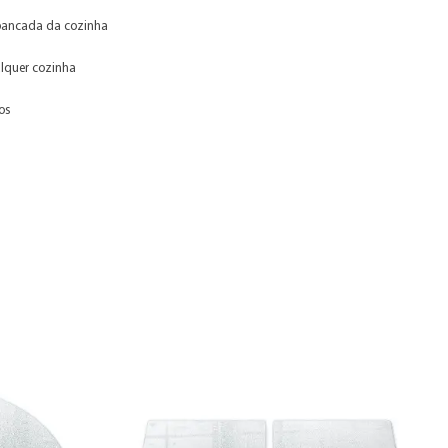
 bancada da cozinha
lquer cozinha
os