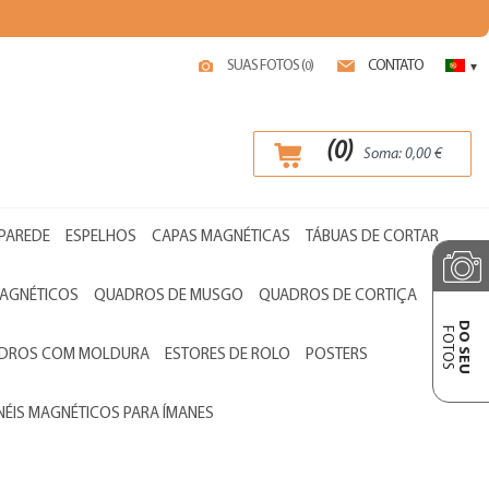
SUAS FOTOS (
)
CONTATO
0
▾
(
0
)
Soma:
0,00
€
 PAREDE
ESPELHOS
CAPAS MAGNÉTICAS
TÁBUAS DE CORTAR
AGNÉTICOS
QUADROS DE MUSGO
QUADROS DE CORTIÇA
DO SEU
FOTOS
ADROS COM MOLDURA
ESTORES DE ROLO
POSTERS
NÉIS MAGNÉTICOS PARA ÍMANES