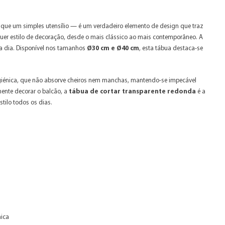
 que um simples utensílio — é um verdadeiro elemento de design que traz
alquer estilo de decoração, desde o mais clássico ao mais contemporâneo. A
 a dia. Disponível nos tamanhos
Ø30 cm e Ø40 cm
, esta tábua destaca-se
higiénica, que não absorve cheiros nem manchas, mantendo-se impecável
mente decorar o balcão, a
tábua de cortar transparente redonda
é a
tilo todos os dias.
nica