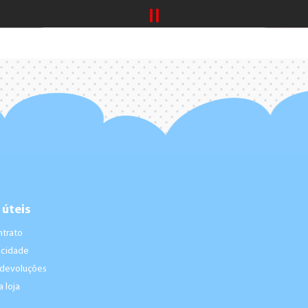
 úteis
ntrato
vacidade
 devoluções
 loja