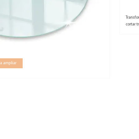
Transfo
cortar 
a ampliar