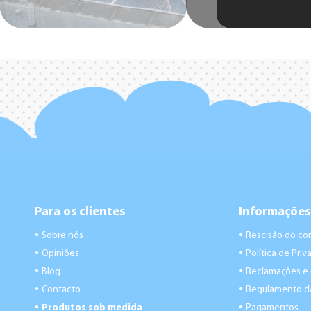
Para os clientes
Informações
Sobre nós
Rescisão do co
●
●
Opiniões
Política de Pri
●
●
Blog
Reclamações e
●
●
Contacto
Regulamento da
●
●
Produtos sob medida
Pagamentos
●
●