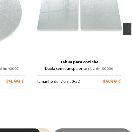
Tábua para cozinha
Dupla semitransparente
sdkfm-400000)
(#dsdkfm-200000)
29.99 €
49.99 €
tamanho de: 2 un. 30x52