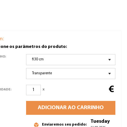
m:
ione os parâmetros do produto:
HO:
fi30 cm
Transparente
€
x
IDADE:
ADICIONAR AO CARRINHO
Tuesday
Enviaremos seu pedido: