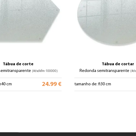
Tábua de corte
Tábua de cortar
semitransparente
Redonda semitransparente
(#dsdkfm-100000)
(#d
24.99 €
h40 cm
tamanho de: fi30 cm