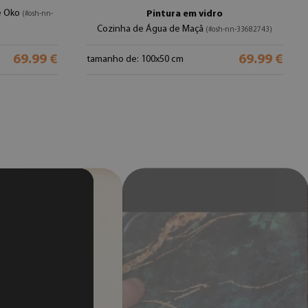
ie Oko
Pintura em vidro
(#osh-nn-
Cozinha de Água de Maçã
(#osh-nn-33682743)
69.99 €
69.99 €
tamanho de: 100x50 cm