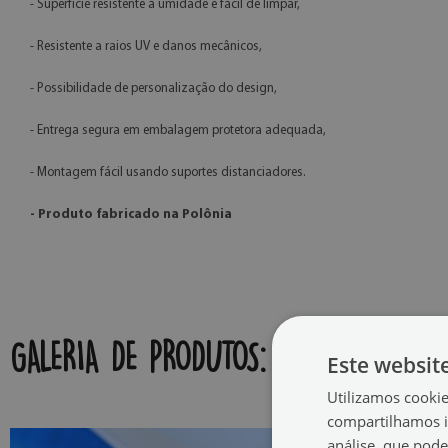
- Superfície resistente à umidade e fácil de limpar,
- Resistente a raios UV e danos mecânicos,
- Possibilidade de personalização do design,
- Entrega segura em embalagem protetora adequada,
- Montagem fácil usando suportes distanciadores.
- Produto fabricado na Polônia
GALERIA DE PRODUTOS:
Este websit
Utilizamos cooki
compartilhamos i
análise, que pod