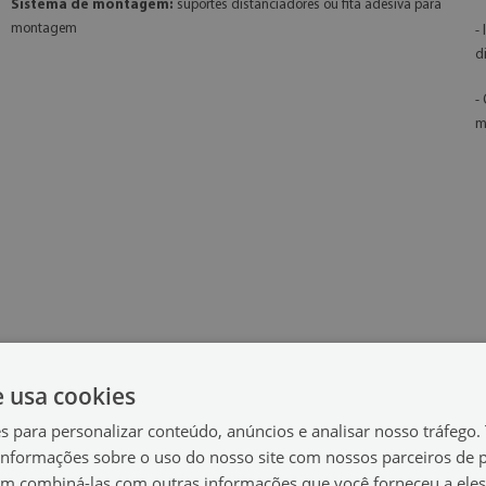
Sistema de montagem:
suportes distanciadores ou fita adesiva para
montagem
-
d
-
m
e usa cookies
es para personalizar conteúdo, anúncios e analisar nosso tráfeg
nformações sobre o uso do nosso site com nossos parceiros de p
em combiná-las com outras informações que você forneceu a eles