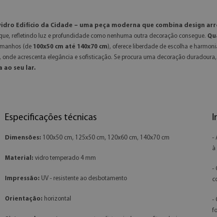
 vidro Edifício da Cidade – uma peça moderna que combina design ar
aque, refletindo luz e profundidade como nenhuma outra decoração consegue.
Qua
tamanhos (de
100x50 cm até 140x70 cm
), oferece liberdade de escolha e harmoni
onde acrescenta elegância e sofisticação. Se procura uma decoração duradoura, vib
 ao seu lar.
Especificações técnicas
I
Dimensões:
100x50 cm, 125x50 cm, 120x60 cm, 140x70 cm
-
à
Material:
vidro temperado 4 mm
-
Impressão:
UV - resistente ao desbotamento
c
Orientação:
horizontal
-
f