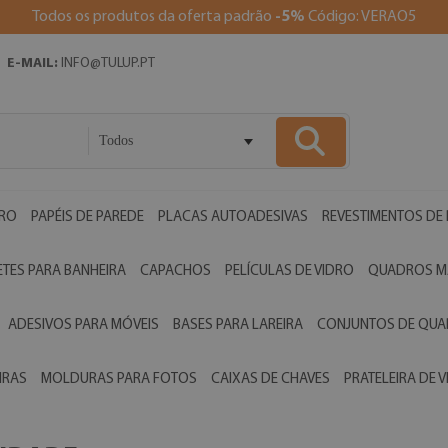
Todos os produtos da oferta padrão
-5%
Código: VERAO5
E-MAIL:
INFO@TULUP.PT
Todos
DRO
PAPÉIS DE PAREDE
PLACAS AUTOADESIVAS
REVESTIMENTOS DE
ETES PARA BANHEIRA
CAPACHOS
PELÍCULAS DE VIDRO
QUADROS M
ADESIVOS PARA MÓVEIS
BASES PARA LAREIRA
CONJUNTOS DE QU
IRAS
MOLDURAS PARA FOTOS
CAIXAS DE CHAVES
PRATELEIRA DE 