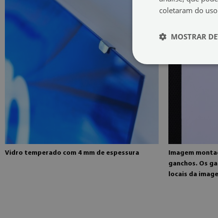
coletaram do uso
MOSTRAR DE
Vidro temperado com 4 mm de espessura
Imagem montad
ganchos. Os ga
locais da imag