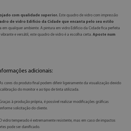
rojado com qualidade superior.
Este quadro de vidro com impressão
dro de vidro Edifício da Cidade que encanta pelo seu estilo
a em qualquer ambiente. A pintura em vidro Edifício da Cidade fica perfeita
rante e versátil, este quadro de vidro é a escolha certa.
Aposte num
nformações adicionais:
 As cores do produto final podem diferir ligeiramente da visualização devido
 calibração do monitor e ao tipo de tinta utilizada.
 Graças à produção própria, é possível realizar modificações gráficas
onforme solicitação do cliente.
 O vidro temperado é extremamente resistente, mas em caso de impactos
ortes pode ser danificado.