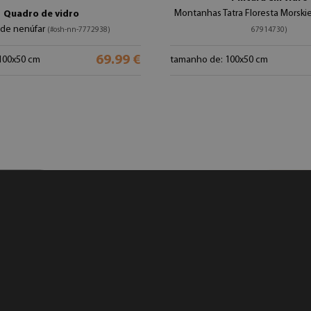
Montanhas Tatra Floresta Morsk
Quadro de vidro
 de nenúfar
(#osh-nn-7772938)
67914730)
69.99 €
100x50 cm
tamanho de: 100x50 cm