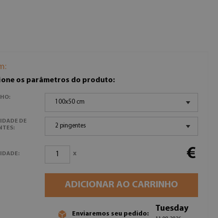
m:
ione os parâmetros do produto:
HO:
100x50 cm
IDADE DE
2 pingentes
NTES:
€
x
IDADE:
ADICIONAR AO CARRINHO
Tuesday
Enviaremos seu pedido: