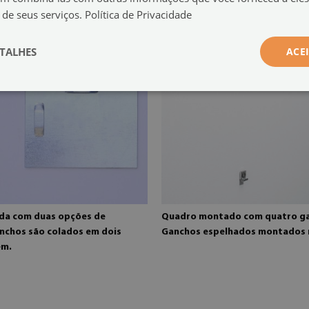
 de seus serviços.
Política de Privacidade
TALHES
ACE
a com duas opções de
Quadro montado com quatro g
nchos são colados em dois
Ganchos espelhados montados 
em.