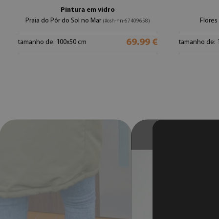
Pintura em vidro
Praia do Pôr do Sol no Mar
Flores
(#osh-nn-67409658)
69.99 €
tamanho de: 100x50 cm
tamanho de: 