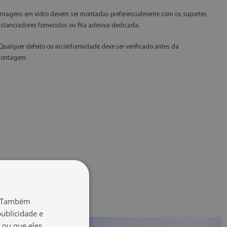
 Imagens em vidro devem ser montadas preferencialmente com os suportes
istanciadores fornecidos ou fita adesiva dedicada.
 Qualquer defeito ou inconformidade deve ser verificado antes da
ontagem.
o. Também
ublicidade e
 ou que eles