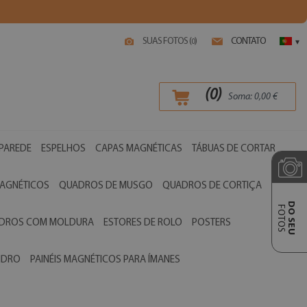
SUAS FOTOS (
)
CONTATO
0
▾
(
0
)
Soma:
0,00
€
 PAREDE
ESPELHOS
CAPAS MAGNÉTICAS
TÁBUAS DE CORTAR
AGNÉTICOS
QUADROS DE MUSGO
QUADROS DE CORTIÇA
DO SEU
FOTOS
ADROS COM MOLDURA
ESTORES DE ROLO
POSTERS
VIDRO
PAINÉIS MAGNÉTICOS PARA ÍMANES