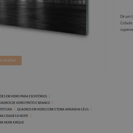
Dê um t
Cidade
superior
a ampliar
ÕES EM VIDRO PARA ESCRITÓRIOS
UADROS DE VIDRO PRETO E BRANCO
UITETURA
QUADROS EM VIDRO COM O TEMA ARRANHA-CÉUS
A CIDADES À NOITE
EMA NOVA IORQUE