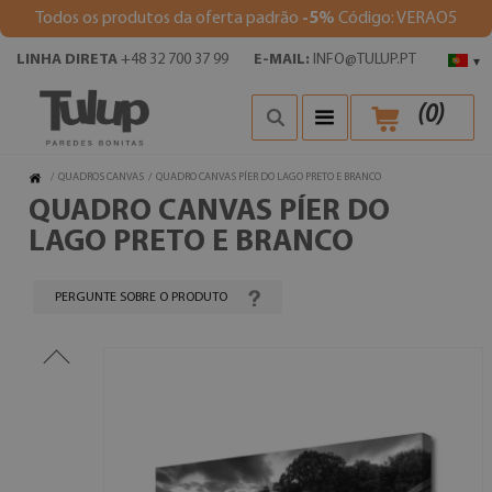
Todos os produtos da oferta padrão
-5%
Código: VERAO5
LINHA DIRETA
+48 32 700 37 99
E-MAIL:
INFO@TULUP.PT
▾
(
0
)
/
QUADROS CANVAS
/
QUADRO CANVAS PÍER DO LAGO PRETO E BRANCO
QUADRO CANVAS PÍER DO
LAGO PRETO E BRANCO
PERGUNTE SOBRE O PRODUTO