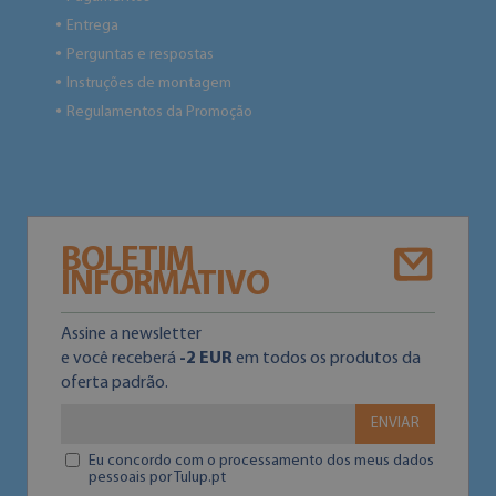
Entrega
●
Perguntas e respostas
●
Instruções de montagem
●
Regulamentos da Promoção
●
BOLETIM
INFORMATIVO
Assine a newsletter
e você receberá
-2 EUR
em todos os produtos da
oferta padrão.
ENVIAR
Eu concordo com o processamento dos meus dados
pessoais por Tulup.pt