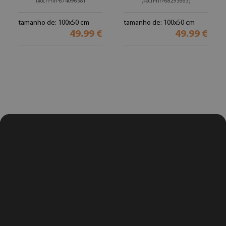
(#och-nn-67409658)
(#och-nn-68293663)
tamanho de: 100x50 cm
tamanho de: 100x50 cm
49.99 €
49.99 €