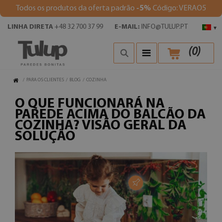
Todos os produtos da oferta padrão
-5%
Código: VERAO5
LINHA DIRETA
+48 32 700 37 99
E-MAIL:
INFO@TULUP.PT
▾
(
0
)
/
PARA OS CLIENTES
/
BLOG
/
COZINHA
O QUE FUNCIONARÁ NA
PAREDE ACIMA DO BALCÃO DA
COZINHA? VISÃO GERAL DA
SOLUÇÃO