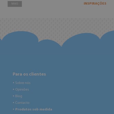
INSPIRAÇÕES
MAIS
Para os clientes
Sobre nós
●
Opiniões
●
Blog
●
Contacto
●
Produtos sob medida
●