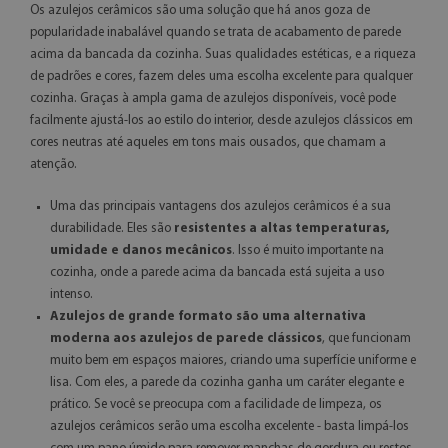
Os azulejos cerâmicos são uma solução que há anos goza de
popularidade inabalável quando se trata de acabamento de parede
acima da bancada da cozinha. Suas qualidades estéticas, e a riqueza
de padrões e cores, fazem deles uma escolha excelente para qualquer
cozinha. Graças à ampla gama de azulejos disponíveis, você pode
facilmente ajustá-los ao estilo do interior, desde azulejos clássicos em
cores neutras até aqueles em tons mais ousados, que chamam a
atenção.
Uma das principais vantagens dos azulejos cerâmicos é a sua
durabilidade. Eles são
resistentes a altas temperaturas,
umidade e danos mecânicos
. Isso é muito importante na
cozinha, onde a parede acima da bancada está sujeita a uso
intenso.
Azulejos de grande formato são uma alternativa
moderna aos azulejos de parede clássicos
, que funcionam
muito bem em espaços maiores, criando uma superfície uniforme e
lisa. Com eles, a parede da cozinha ganha um caráter elegante e
prático. Se você se preocupa com a facilidade de limpeza, os
azulejos cerâmicos serão uma escolha excelente - basta limpá-los