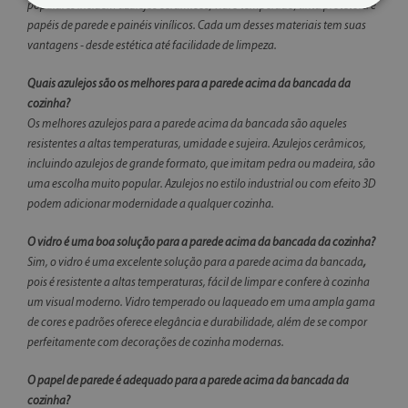
populares incluem azulejos cerâmicos, vidro temperado, tinta protetora e
papéis de parede e painéis vinílicos. Cada um desses materiais tem suas
vantagens - desde estética até facilidade de limpeza.
Quais azulejos são os melhores para a parede acima da bancada da
cozinha?
Os melhores azulejos para a parede acima da bancada são aqueles
resistentes a altas temperaturas, umidade e sujeira. Azulejos cerâmicos,
incluindo azulejos de grande formato, que imitam pedra ou madeira, são
uma escolha muito popular. Azulejos no estilo industrial ou com efeito 3D
podem adicionar modernidade a qualquer cozinha.
O vidro é uma boa solução para a parede acima da bancada da cozinha?
Sim,
o vidro é uma excelente solução para a parede acima da bancada
,
pois é resistente a altas temperaturas, fácil de limpar e confere à cozinha
um visual moderno. Vidro temperado ou laqueado em uma ampla gama
de cores e padrões oferece elegância e durabilidade, além de se compor
perfeitamente com decorações de cozinha modernas.
O papel de parede é adequado para a parede acima da bancada da
cozinha?